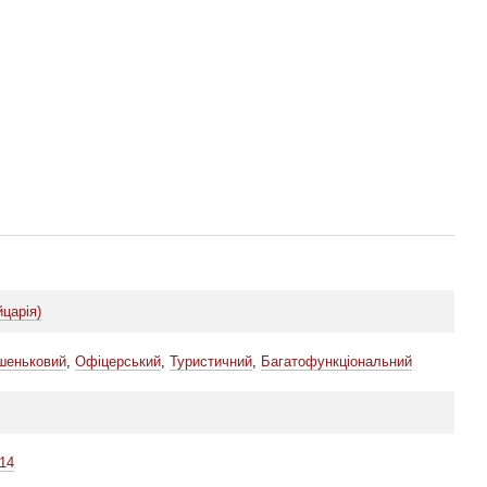
йцарія)
шеньковий
,
Офіцерський
,
Туристичний
,
Багатофункціональний
14