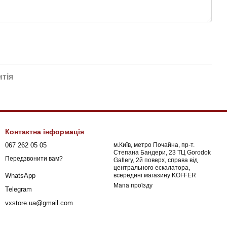
нтія
Контактна інформація
067 262 05 05
м.Київ, метро Почайна, пр-т.
Степана Бандери, 23 ТЦ Gorodok
Передзвонити вам?
Gallery, 2й поверх, справа від
центрального ескалатора,
всередині магазину KOFFER
WhatsApp
Мапа проїзду
Telegram
vxstore.ua@gmail.com