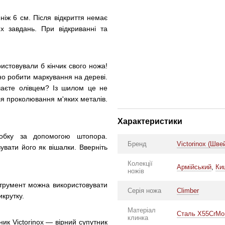
ніж 6 см. Після відкриття немає
х завдань. При відкриванні та
истовували б кінчик свого ножа!
о робити маркування на дереві.
ачаєте олівцем? Із шилом це не
ля проколювання м'яких металів.
Характеристики
обку за допомогою штопора.
Бренд
Victorinox (Шве
вати його як вішалки. Вверніть
Колекції
Армійський
,
Ки
ножів
струмент можна використовувати
Серія ножа
Climber
икрутку.
Матеріал
Сталь X55CrMo
клинка
ник Victorinox — вірний супутник