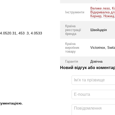
Велике лезо
,
К
Інструменти
Відкривалка дл
Кернер
,
Ножиці
Країна
реєстрації
Швейцарія
 4.0520.31, 453 .3, 4.0533
бренда
Країна
виробник
Victorinox, Swit
товару
Гарантія
Довічна
Новий відгук або комента
кументацією.