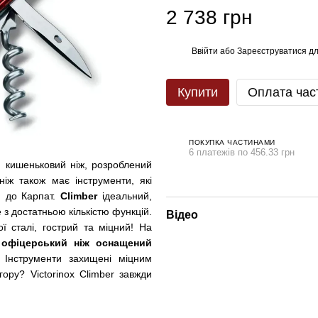
2 738 грн
Ввійти
або
Зареєструватися
дл
%
Купити
Оплата час
ПОКУПКА ЧАСТИНАМИ
6 платежів по 456.33 грн
кишеньковий ніж, розроблений
іж також має інструменти, які
, до Карпат.
Climber
ідеальний,
 з достатньою кількістю функцій.
Відео
ї сталі, гострий та міцний! На
 офіцерський ніж оснащений
. Інструменти захищені міцним
ору? Victorinox Climber завжди