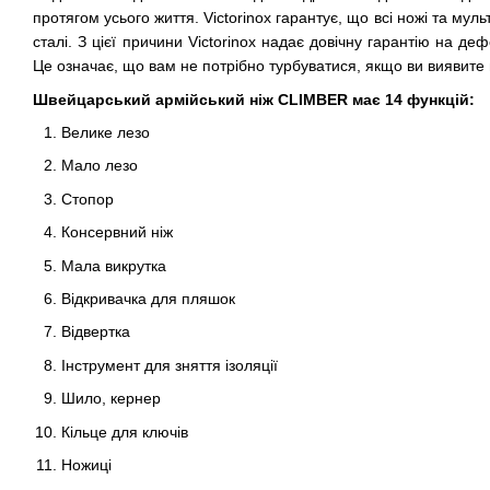
протягом усього життя. Victorinox гарантує, що всі ножі та мул
сталі. З цієї причини Victorinox надає довічну гарантію на де
Це означає, що вам не потрібно турбуватися, якщо ви виявит
Швейцарський армійський ніж CLIMBER
має 14
функцій:
Велике лезо
Мало лезо
Стопор
Консервний ніж
Мала викрутка
Відкривачка для пляшок
Відвертка
Інструмент для зняття ізоляції
Шило, кернер
Кільце для ключів
Ножиці