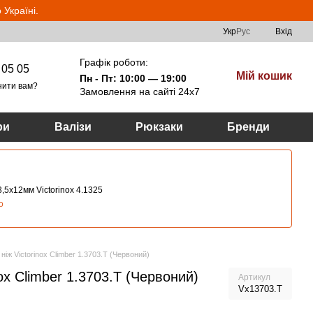
Україні.
Укр
Рус
Вхід
Графік роботи:
 05 05
Мій кошик
Пн - Пт: 10:00 — 19:00
нити вам?
Замовлення на сайті 24х7
ри
Валізи
Рюкзаки
Бренди
,5х12мм Victorinox 4.1325
о
ніж Victorinox Climber 1.3703.T (Червоний)
ox Climber 1.3703.T (Червоний)
Артикул
Vx13703.T