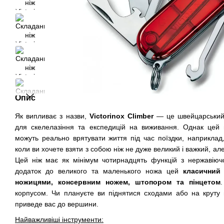
Опис
Як випливає з назви,
Victorinox Climber
— це швейцарський 
для скелелазіння та експедицій на виживання. Однак цей н
можуть реально врятувати життя під час поїздки, наприклад
коли ви хочете взяти з собою ніж не дуже великий і важкий, але
Цей ніж має як мінімум чотирнадцять функцій з нержавіючо
додаток до великого та маленького ножа цей
класичний
ножицями, консервним ножем, штопором та пінцетом
корпусом. Чи плануєте ви піднятися сходами або на круту г
приведе вас до вершини.
Найважливіші інструменти: