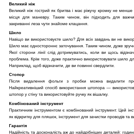
Великий ніж
Великий ніж гострий як бритва і має ріжучу кромку не менше 
місця для маневру. Таким чином, він підходить для важчи
закриванні леза чути знайоме клацання.
Шило
Навіщо ви використовуєте шило? Для всіх завдань ви не викор
Шило має одностороннє заточування. Таким чином, дуже зручн
Якої сторони лінії слід дотримуватись, коли ви щось відзн
проблема. Крім того, дуже практично використовувати шило д
Наприклад, щоб відзначити, де ви повинні свердлити.
Стопор
Після видалення фольги з пробки можна видалити пр
Найкреативніший спосіб використання штопора — використову
штопор у стіну та використовуйте ручку як вішалку.
Комбінований інструмент
Практичним інструментом є комбінований інструмент. Цей ін
як відкритку для пляшок, інструмент для зачистки проводів та в
Гарантія
Надійність та досконалість аж до найдрібніших деталей: годин