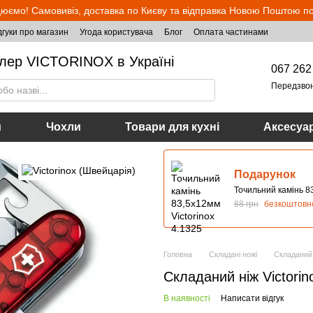
юємо! Самовивіз, доставка по Києву та відправка Новою Поштою по 
дгуки про магазин
Угода користувача
Блог
Оплата частинами
лер VICTORINOX в Україні
067 262
Передзво
и
Чохли
Товари для кухні
Аксесуа
Подарунок
Точильний камінь 83
88 грн
безкоштовн
Головна
Складані ножі
Складаний 
Складаний ніж Victorin
В наявності
Написати відгук