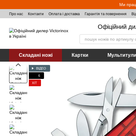
Перейти до основного контенту
Ми прац
Про нас
Контакти
Оплата і доставка
Гарантія та повернення
Ві
Офіційний ди
Складані ножі
Картки
Мультитул
ВІДЕО
6
ХІТ