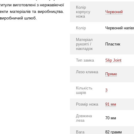
ьтитули виготовлені з нержавіючої
Колір
фекти матеріалів та виробництва.
корпусу
Червоний
ножа
е виробничий шлюб.
Колір
Червоний напів
Матеріал
рукояті /
Пластик
накладок
Тип замка
Slip Joint
Лезо клинка
Пряме
Кількість
3
шарів
Розмір ножа
91 мм
Довжина
70 мм
леза
Вага
82 грамм