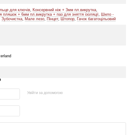
ільце для ключів
,
Консервний ніж + 3мм пл.викрутка
,
я пляшок + 6мм пл.викрутка + паз для зняття ізоляції
,
Шило -
,
Зубочистка
,
Мале лезо
,
Пінцет
,
Штопор
,
Гачок багатоцільовий
zerland
р
Увійти за допомогою