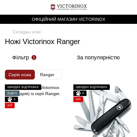
ОФІЦІЙНИЙ МАГАЗИН VICTORINOX
Складані ножі
Ножі Victorinox Ranger
Фільтр
За популярністю
1
Серія ножа
Ranger
ШВИДКА ВІДПРАВКА
ШВИДКА ВІДПРАВКА
ВІДЕО
6
6
ХІТ
ХІТ