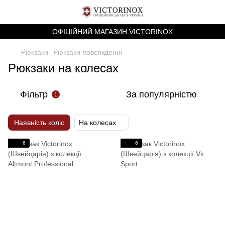
ОФІЦІЙНИЙ МАГАЗИН VICTORINOX
Рюкзаки
Рюкзаки повсякденні
Рюкзаки на колесах
Фільтр
За популярністю
1
Наявність коліс
На колесах
6
6