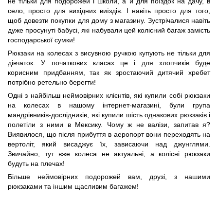
не тільки для подорожей і школи, а й для поїздок на дачу, в
село, просто для вихідних виїздів. І навіть просто для того,
щоб довезти покупки для дому з магазину. Зустрічалися навіть
дуже просунуті бабусі, які набували цей колісний багаж замість
господарської сумки!
Рюкзаки на колесах з висувною ручкою купують не тільки для
дівчаток. У початкових класах це і для хлопчиків буде
корисним придбанням, так як зростаючий дитячий хребет
потрібно ретельно берегти!
Одні з найбільш неймовірних клієнтів, які купили собі рюкзаки
на колесах в нашому інтернет-магазині, були група
мандрівників-дослідників, які купили шість однакових рюкзаків і
полетіли з ними в Мексику. Чому ж не валізи, запитав я?
Виявилося, що після прибуття в аеропорт вони переходять на
вертоліт, який висаджує їх, зависаючи над джунглями.
Звичайно, тут вже колеса не актуальні, а колісні рюкзаки
будуть на плечах!
Більше неймовірних подорожей вам, друзі, з нашими
рюкзаками та іншим щасливим багажем!