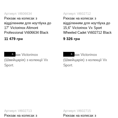
Артикул: Vt606634
Артикул: Vt602712
Рюкзак на колесах з
Рюкзак на колесах з
відділенням для ноутбука до
відділенням для ноутбука до
17" Victorinox Altmont
15,6" Victorinox Vx Sport
Professional Vt606634 Black
Wheeled Cadet Vt602712 Black
11 479 грн
9 326 грн
6
6
Артикул: Vt602713
Артикул: Vt602715
Рюкзак на колесах з
Рюкзак на колесах з