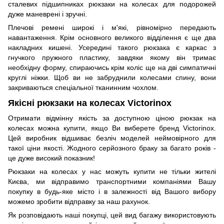
сталевих підшипниках рюкзаки на колесах для подорожей
дуже маневрені і зручні.
Плечові ремені широкі і м'які, рівномірно передають
навантаження. Крім основного великого відділення є ще два
накладних кишені. Усередині такого рюкзака є каркас з
гнучкого пружного пластику, завдяки якому він тримає
необхідну форму, спираючись крім коліс ще на дві симпатичні
круглі ніжки. Щоб ви не забруднили колесами спину, вони
закриваються спеціальної тканинним чохлом.
Якісні рюкзаки на колесах Victorinox
Отримати відмінну якість за доступною ціною рюкзак на
колесах можна купити, якщо Ви виберете бренд Victorinox.
Цей виробник відшиває безліч моделей неймовірного для
такої ціни якості. Жодного серйозного браку за багато років -
це дуже високий показник!
Рюкзаки на колесах у нас можуть купити не тільки жителі
Києва, ми відправимо транспортними компаніями Вашу
покупку в будь-яке місто і в залежності від Вашого вибору
можемо зробити відправку за наш рахунок.
Як розповідають наші покупці, цей вид багажу використовують