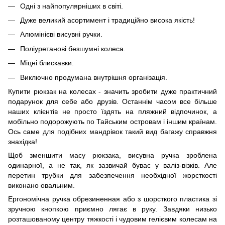
Одні з найпопулярніших в світі.
Дуже великий асортимент і традиційно висока якість!
Алюмінієві висувні ручки.
Поліуретанові безшумні колеса.
Міцні блискавки.
Виключно продумана внутрішня організація.
Купити рюкзак на колесах - значить зробити дуже практичний
подарунок для себе або друзів. Останнім часом все більше
наших клієнтів не просто їздять на пляжний відпочинок, а
мобільно подорожують по Тайським островам і іншим країнам.
Ось саме для подібних мандрівок такий вид багажу справжня
знахідка!
Щоб зменшити масу рюкзака, висувна ручка зроблена
одинарної, а не так, як зазвичай буває у валіз-візків. Але
перетин трубки для забезпечення необхідної жорсткості
виконано овальним.
Ергономічна ручка обрезиненная або з шорсткого пластика зі
зручною кнопкою приємно лягає в руку. Завдяки низько
розташованому центру тяжкості і чудовим гелієвим колесам на