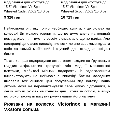
відділенням для ноутбука до
відділенням для ноутбука до
15,6" Victorinox Vx Sport
15,6" Victorinox Vx Sport
Wheeled Cadet Vt602713 Blue
Wheeled Scout Vt602715 Blue
9 326 грн
10 729 грн
Неймовірна річ, яку точно необхідно купити, - це рюкзак на
колесах! Ви можете говорити, що це дуже дивне на перший
погляд рішення - вже не зовсім рюкзак, але ще не валіза. Але
насправді це класне винахід, яке встигло вже зарекомендувати
себе як самий мобільний і зручний для складних поїздок
багаж.
Ті, хто хоч раз подорожував автостопом, сходив на ґрунтовку з
гладких асфальтових тротуарів або модної московської
плиточки, любителі міських подорожей із задоволенням
використовують це неймовірне винахід! Батьки молодших
школярів теж оцінили цей популярний вид багажу. Ваша
дитина може не перевантажувати себе купою підручників, а
легко котити рюкзак на колесах для школи за собою, а якщо
потрібно, засунути висувну ручку і надіти його на плечі.
Рюкзаки на колесах Victorinox в магазині
VXstore.com.ua