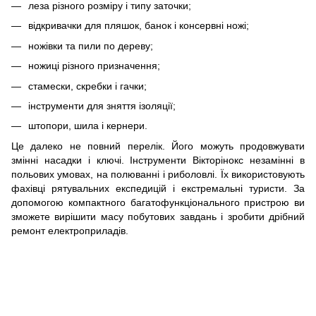
леза різного розміру і типу заточки;
відкривачки для пляшок, банок і консервні ножі;
ножівки та пили по дереву;
ножиці різного призначення;
стамески, скребки і гачки;
інструменти для зняття ізоляції;
штопори, шила і кернери.
Це далеко не повний перелік. Його можуть продовжувати
змінні насадки і ключі. Інструменти Вікторінокс незамінні в
польових умовах, на полюванні і риболовлі. Їх використовують
фахівці рятувальних експедицій і екстремальні туристи. За
допомогою компактного багатофункціонального пристрою ви
зможете вирішити масу побутових завдань і зробити дрібний
ремонт електроприладів.