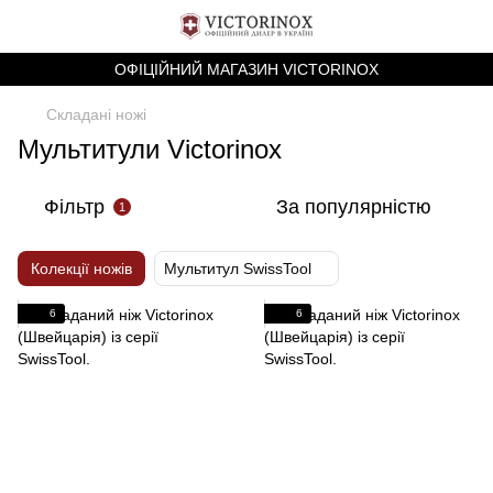
ОФІЦІЙНИЙ МАГАЗИН VICTORINOX
Складані ножі
Мультитули Victorinox
Фільтр
За популярністю
1
Колекції ножів
Мультитул SwissTool
6
6