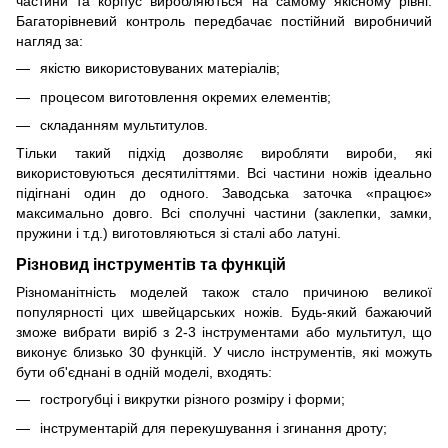
частини та корпус виробляються на самому якісному рівні.
Багаторівневий контроль передбачає постійний виробничий
нагляд за:
якістю використовуваних матеріалів;
процесом виготовлення окремих елементів;
складанням мультитулов.
Тільки такий підхід дозволяє виробляти вироби, які
використовуються десятиліттями. Всі частини ножів ідеально
підігнані один до одного. Заводська заточка «працює»
максимально довго. Всі сполучні частини (заклепки, замки,
пружини і т.д.) виготовляються зі сталі або латуні.
Різновид інструментів та функцій
Різноманітність моделей також стало причиною великої
популярності цих швейцарських ножів. Будь-який бажаючий
зможе вибрати виріб з 2-3 інструментами або мультитул, що
виконує близько 30 функцій. У число інструментів, які можуть
бути об'єднані в одній моделі, входять:
гострогубці і викрутки різного розміру і форми;
інструментарій для перекушування і згинання дроту;