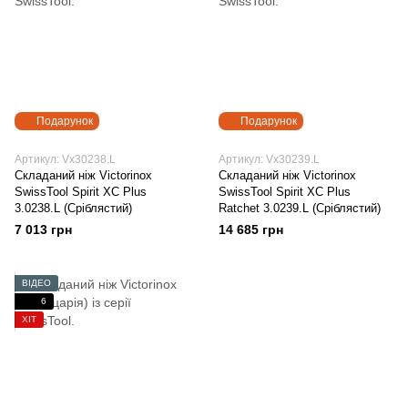
Подарунок
Подарунок
Артикул: Vx30238.L
Артикул: Vx30239.L
Складаний ніж Victorinox
Складаний ніж Victorinox
SwissTool Spirit XC Plus
SwissTool Spirit XC Plus
3.0238.L (Сріблястий)
Ratchet 3.0239.L (Сріблястий)
7 013 грн
14 685 грн
ВІДЕО
6
ХІТ