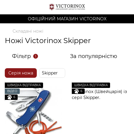
ОФІЦІЙНИЙ МАГАЗИН VICTORINOX
Складані ножі
Ножі Victorinox Skipper
Фільтр
За популярністю
1
Серія ножа
Skipper
ШВИДКА ВІДПРАВКА
ШВИДКА ВІДПРАВКА
ВІДЕО
6
6