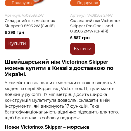
Подарунок
Подарунок
Артикул: Vx08593.2W
Артикул: Vx08503.2MW
Складаний ніж Victorinox
Складаний ніж Victorinox
Skipper 0.8593.2W (Синій)
Skipper Pro One Hand
0.8503.2MW (Синій)
6 290 грн
6 587 грн
Купити
Купити
Швейцарський ніж Victorinox Skipper
можна купити в Києві з доставкою по
Україні.
У сімейство так званих «морських» ножів входять 3
моделі із серії Skipper від Victorinox. Ці тули мають
довжину рукояті 117 міліметрів. Досить широка
конструкція мультитула дозволяє складати в ній
інструменти, які виконують 17 функцій. Така
багатофункціональність відмінно підходить для того,
щоб брати ніж із собою у подорож.
Ножи Victorinox Skipper – морська