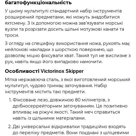
багатофункціональність
У цьому мультитулі стандартний набір інструментів
розширений предметами, які можуть знадобитися
яхтсмену. З їх допомогою можна зав'язувати морські
вузли та розрізати досить щільні мотузкові канати та
троси.
З огляду на специфіку використання ножа, рукоять має
нейлонові накладки з шорсткою поверхнею, що
дозволяє міцно фіксувати хват. Такий тул не вислизне з
рук, навіть якщо його випадково намочити.
Особливості Victorinox Skipper
Мітка нержавіюча сталь, з якої виготовлений морський
мультитул, чудово тримає заточування. Набір
інструментів містить такі предмети.
Фіксоване лезо, довжиною 80 міліметрів, з
дрібносеррейторним заточуванням. Це позитивно
впливає на ріжучі якості. Такий меч справиться
навіть із щільними матеріалами.
Дві універсальні відкривалки традиційно входять
до переліку предметів. Вони поєднані з шліцевими