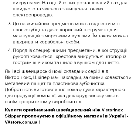
викрутками. На одній із них розташований паз для
швидкого та якісного зачищення тонких
електропроводів.
До незвичайних предметів можна віднести міні-
плоскогубці та дуже корисний інструмент для
маніпуляцій з морськими вузлами. Їм також можна
відкривати корабельні скоби.
Поряд із специфічними предметами, в конструкції
рукояті ховається і хрестова викрутка. Є штопор із
гострим кінчиком та шило з вушком для шиття.
Як і всі швейцарські ножі складаних серій від
Вікторінокс, Шкіпер має накладки, за якими ховаються »
металевий пінцет та пластикова зубочистка.
Добротність виготовлення ножа є дуже характерною
для продукції компанії, яка декларує високу якість
своїм пріоритетом у виробництві.
Купити оригінальний швейцарський ніж Victorinox
Skipper
пропонуємо в офіційному магазині в Україні -
VXstore.com.ua !