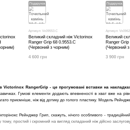
Подарунок
Подарунок
Артикул: Vx09553.C
Артикул: Vx096
ctorinox
Великий складний ніж Victorinox
Великий скл
d
Ranger Grip 68 0.9553.C
Ranger Grip
чорним)
(Червоний з чорним)
(Червоний з
4 600 грн
3 900 грн
 Victorinox RangerGrip - це прогумовані вставки на накладках
авичках. Гумові елементи додають впевненості в хват вже на рівні 
гато приємніше, ніж від дотику до голого пластику. Модель Рейнджер
кторінокс Рейнджер Грип, скажуть, нічого особливого - традиційни
 у тому, простий і скромний на вигляд складаний ніж дійсно заслугов