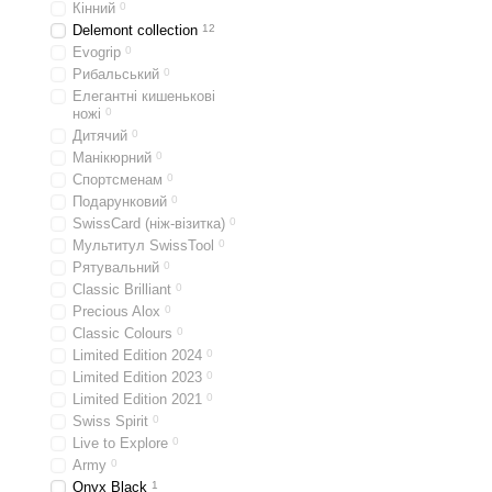
Кінний
0
Delemont collection
12
Evogrip
0
Рибальський
0
Елегантні кишенькові
ножі
0
Дитячий
0
Манікюрний
0
Спортсменам
0
Подарунковий
0
SwissCard (ніж-візитка)
0
Мультитул SwissTool
0
Рятувальний
0
Classic Brilliant
0
Precious Alox
0
Classic Colours
0
Limited Edition 2024
0
Limited Edition 2023
0
Limited Edition 2021
0
Swiss Spirit
0
Live to Explore
0
Army
0
Onyx Black
1