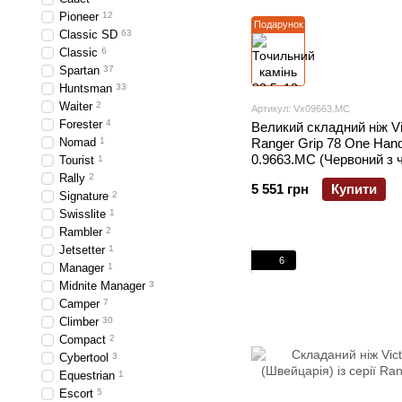
Pioneer
12
Подарунок
Classic SD
63
Classic
6
Spartan
37
Huntsman
33
Waiter
2
Артикул: Vx09663.MC
Forester
4
Великий складний ніж Vi
Nomad
1
Ranger Grip 78 One Han
0.9663.MC (Червоний з 
Tourist
1
Rally
2
5 551 грн
Купити
Signature
2
Swisslite
1
Rambler
2
Jetsetter
1
6
Manager
1
Midnite Manager
3
Camper
7
Climber
30
Compact
2
Cybertool
3
Equestrian
1
Escort
5