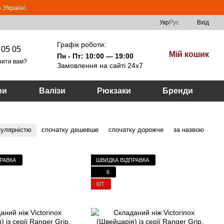
Україні.
Укр
Рус
Вхід
Графік роботи:
 05 05
Мій кошик
Пн - Пт: 10:00 — 19:00
нити вам?
Замовлення на сайті 24х7
ри
Валізи
Рюкзаки
Бренди
пулярністю
спочатку дешевше
спочатку дорожче
за назвою
РАВКА
ШВИДКА ВІДПРАВКА
6
ХІТ