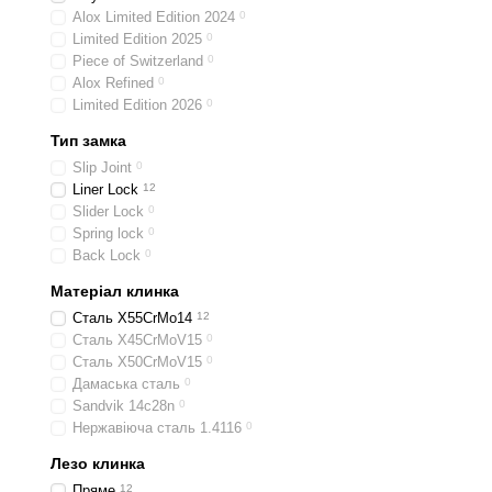
Alox Limited Edition 2024
0
Limited Edition 2025
0
Piece of Switzerland
0
Alox Refined
0
Limited Edition 2026
0
Тип замка
Slip Joint
0
Liner Lock
12
Slider Lock
0
Spring lock
0
Back Lock
0
Матеріал клинка
Сталь X55CrMo14
12
Сталь X45CrMoV15
0
Сталь X50CrMoV15
0
Дамаська сталь
0
Sandvik 14c28n
0
Нержавіюча сталь 1.4116
0
Лезо клинка
Пряме
12