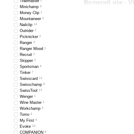
Trailmaster
2
Великий ніж - V
Minichamp
3
Ніж Victorinox RangerGri
Money Clip
1
З неї ж виконаний і весь 
Mountaineer
3
Nailclip
14
Штопор - стандартний 
Outrider
2
Шило-розгортка.
Picknicker
2
Ranger
3
Викрутка плоска.
Ranger Wood
1
Відкривачка пляшкова
Recruit
2
Skipper
2
Пристосування для за
Sportsman
4
Tinker
7
Консервна відкривачк
Swisscard
21
Зубочистка з полімеру
Swisschamp
9
SwissTool
13
Пінцет.
Wenger
1
Кільце під темляк аб
Wine Master
1
Workchamp
3
В цілому, Вікторінокс Ре
Tomo
4
Купити ніж Victo
My First
5
Evoke
10
У каталозі магазина VX 
COMPANION
8