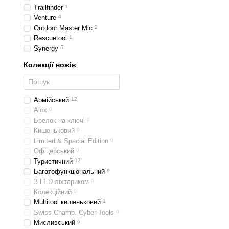
варіантах:
Trailfinder
1
Venture
4
Звичайна заточка - ун
Outdoor Master Mic
2
Серрейтор - частина 
Rescuetool
1
синтетика, товстий ка
Synergy
6
Що потрібніше вам - в
Колекції ножів
Україні.
Армійський
12
Alox
0
Брелок на ключі
0
Кишеньковий
0
Limited & Special Edition
0
Офіцерський
0
Туристичний
12
Багатофункціональний
9
З LED-ліхтариком
0
Колекційний
0
Multitool кишеньковий
1
Swiss Champ. Cyber Tools
0
Мисливський
6