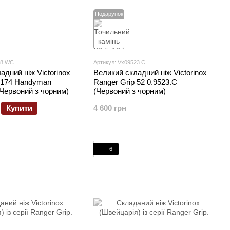
Подарунок
28.WC
Артикул: Vx09523.C
адний ніж Victorinox
Великий складний ніж Victorinox
p 174 Handyman
Ranger Grip 52 0.9523.C
Червоний з чорним)
(Червоний з чорним)
Купити
4 600 грн
6