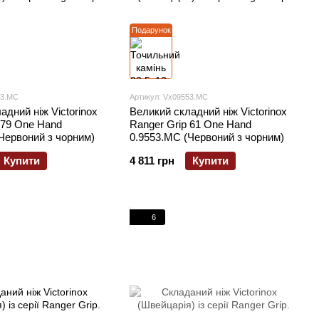
Подарунок
63.MC
Артикул: Vx09553.MC
адний ніж Victorinox
Великий складний ніж Victorinox
 79 One Hand
Ranger Grip 61 One Hand
Червоний з чорним)
0.9553.MC (Червоний з чорним)
Купити
4 811 грн
Купити
6