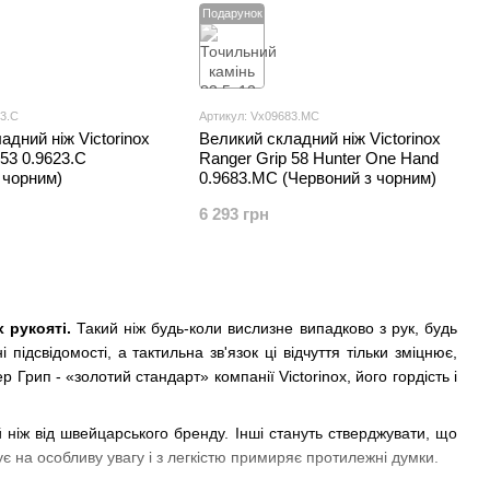
Подарунок
23.С
Артикул: Vx09683.MC
адний ніж Victorinox
Великий складний ніж Victorinox
 53 0.9623.С
Ranger Grip 58 Hunter One Hand
 чорним)
0.9683.MC (Червоний з чорним)
6 293 грн
 рукояті.
Такий ніж будь-коли вислизне випадково з рук, будь
підсвідомості, а тактильна зв'язок ці відчуття тільки зміцнює,
 Грип - «золотий стандарт» компанії Victorinox, його гордість і
й ніж від швейцарського бренду. Інші стануть стверджувати, що
ує на особливу увагу і з легкістю примиряє протилежні думки.