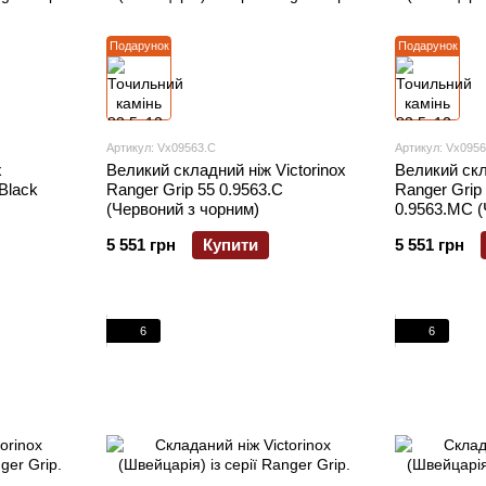
Подарунок
Подарунок
Артикул: Vx09563.C
Артикул: Vx095
x
Великий складний ніж Victorinox
Великий скл
Black
Ranger Grip 55 0.9563.C
Ranger Grip
(Червоний з чорним)
0.9563.MC (
5 551 грн
Купити
5 551 грн
6
6