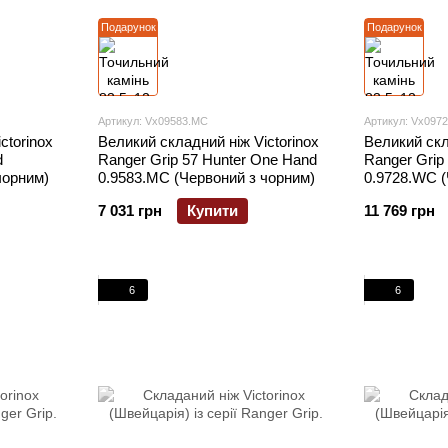
Подарунок
Подарунок
Артикул: Vx09583.MC
Артикул: Vx097
ctorinox
Великий складний ніж Victorinox
Великий скл
d
Ranger Grip 57 Hunter One Hand
Ranger Gri
чорним)
0.9583.MC (Червоний з чорним)
0.9728.WC (
7 031 грн
Купити
11 769 грн
6
6