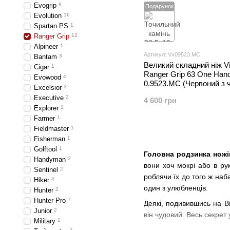
Evogrip
8
Подарунок
Evolution
16
Spartan PS
1
Ranger Grip
12
Alpineer
1
Артикул: Vx09523.MC
Bantam
3
Великий складний ніж Vi
Cigar
1
Ranger Grip 63 One Han
Evowood
4
0.9523.MC (Червоний з 
Excelsior
3
Executive
2
4 600 грн
Explorer
1
Farmer
1
Fieldmaster
1
Fisherman
1
Golftool
1
Головна родзинка ножів
Handyman
2
вони хоч мокрі або в рук
Sentinel
2
роблячи їх до того ж наба
Hiker
4
один з улюбленців.
Hunter
2
Hunter Pro
7
Деякі, подивившись на Ві
Junior
2
він чудовий. Весь секрет
Military
1