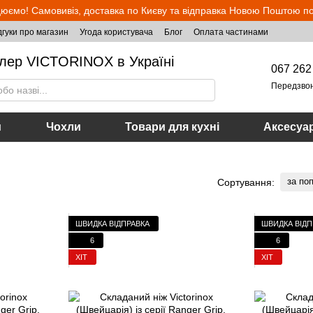
юємо! Самовивіз, доставка по Києву та відправка Новою Поштою по 
дгуки про магазин
Угода користувача
Блог
Оплата частинами
лер VICTORINOX в Україні
067 262
Передзво
и
Чохли
Товари для кухні
Аксесуа
за по
Сортування:
ШВИДКА ВІДПРАВКА
ШВИДКА ВІДП
6
6
ХІТ
ХІТ