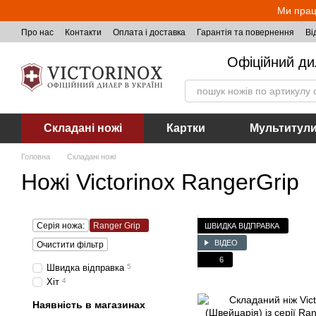
Перейти до основного контенту
Ми прац
Про нас
Контакти
Оплата і доставка
Гарантія та повернення
Ві
Офіційний ди
Складані ножі
Картки
Мультитул
Головна
Складані ножі
Ножі Victorinox RangerGrip
Серія ножа:
Ranger Grip
ШВИДКА ВІДПРАВКА
ВІДЕО
Очистити фільтр
6
Швидка відправка
5
Хіт
4
Наявність в магазинах