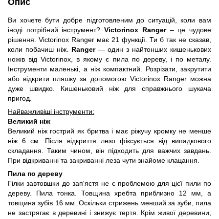
Опис
Ви хочете бути добре підготовленим до ситуацій, коли вам
іноді потрібний інструмент?
Victorinox Ranger
– це чудове
рішення. Victorinox Ranger має 21 функції. Ти б так не сказав,
коли побачиш ніж.
Ranger
— один з найтонших кишенькових
ножів від Victorinox, в якому є пила по дереву, і по металу.
Інструменти маленькі, а ніж компактний. Розрізати, закрутити
або відкрити пляшку за допомогою Victorinox Ranger можна
дуже швидко. Кишеньковий ніж для справжнього шукача
пригод.
Найважливіші інструменти:
Великий ніж
Великий ніж гострий як бритва і має ріжучу кромку не менше
ніж 6 см. Після відкриття лезо фіксується від випадкового
складання. Таким чином, він підходить для важчих завдань.
При відкриванні та закриванні леза чути знайоме клацання.
Пила по дереву
Гілки завтовшки до зап'ястя не є проблемою для цієї пили по
дереву. Пила тонка. Товщина хребта приблизно 12 мм, а
товщина зубів 16 мм. Оскільки стрижень менший за зуби, пила
не застрягає в деревині і знижує тертя. Крім живої деревини,