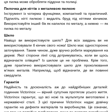
ця пилка може обробляти піддони та полиці.
Пилочка для нігтів з металевою пилкою
Інструмент із чотирма функціями, компактний та практичний.
Підпиліть нігті пилкою і видаліть бруд під нігтями кінчиком.
Використовуйте інший бік як напилок по металу, а нижню — як
пилка по металу.
Шило
Навіщо ви використовуєте шило? Для всіх завдань ви не
використовували б кінчик свого ножа! Шило має одностороннє
заточування. Таким чином, дуже зручно робити маркування на
дереві. Якої сторони лінії слід дотримуватись, коли ви щось
відзначаєте олівцем? Із шилом це не проблема. Крім того,
дуже практично використовувати шило для проколювання
м'яких металів. Наприклад, щоб відзначити, де ви повинні
свердлити.
Гарантія
Надійність та досконалість аж до найдрібніших деталей:
годинник Victorinox — вірний супутник протягом усього життя.
Victorinox гарантує, що всі ножі та мультитули виготовлені з
нержавіючої сталі. З цієї причини Victorinox надає довічну
гарантію на дефекти матеріалів та виробництва. Це означає,
що вам не потрібно турбуватися, якщо ви виявите виробничий