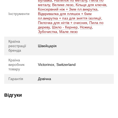
Булавка
,
Напилок по металу
,
Пила по
металу
,
Велике лезо
,
Кільце для ключів
,
Консервний ніж + 3мм пл.викрутка
,
Інструменти
Відкривалка для пляшок + 6мм
пл.викрутка + паз для зняття ізоляції
,
Пилочка для нігтів + очисник
,
Пила по
дереву
,
Шило - Кернер
,
Ножиці
,
Зубочистка
,
Мале лезо
Країна
реєстрації
Швейцарія
бренда
Країна
виробник
Victorinox, Switzerland
товару
Гарантія
Довічна
Відгуки