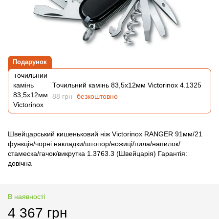
Подарунок
Точильний камінь 83,5х12мм Victorinox 4.1325
88 грн
безкоштовно
Швейцарський кишеньковий ніж Victorinox RANGER 91мм/21
функція/чорні накладки/штопор/ножиці/пила/напилок/
стамеска/гачок/викрутка 1.3763.3 (Швейцарія) Гарантія:
довічна
В наявності
4 367 грн