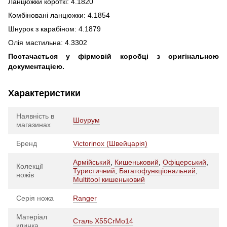
Ланцюжки короткі: 4.1820
Комбіновані ланцюжки: 4.1854
Шнурок з карабіном: 4.1879
Олія мастильна: 4.3302
Постачається у фірмовій коробці з оригінальною
документацією.
Характеристики
Наявність в
Шоурум
магазинах
Бренд
Victorinox (Швейцарія)
Армійський
,
Кишеньковий
,
Офіцерський
,
Колекції
Туристичний
,
Багатофункціональний
,
ножів
Multitool кишеньковий
Серія ножа
Ranger
Матеріал
Сталь X55CrMo14
клинка