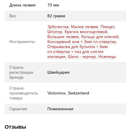
Длина лезвия
70 мм
Вес
82 грамм
Зубочистка
,
Малое лезвие
,
Пинцет
,
Штопор
,
Крючок многоцелевой
,
Большое лезвие
,
Кольцо для ключей
,
Инструменты
Консервный нож + 3мм пл.отвертка
,
Открывалка для бутылок + 6мм
пл.отвертка + паз для снятия
изоляции
,
Шило - кернер
,
Ножницы
Страна
регистрации
Швейцария
бренда
Страна-
производитель
Victorinox, Switzerland
товара
Гарантия
Пожизненная
Отзывы