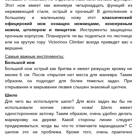
Этот нож имеет как минимум четырнадцать функций из
нержавеющей стали, острый и прочный! В дополнение к
большому и маленькому ножу этот
классический
офицерский нож оснащен ножницами, консервным
ножом, штопором и пинцетом
. Инструменты защищены
прочным корпусом. Планируете ли вы подняться по лестнице
или на крутую гору. Victorinox Climber всегда приведет вас к
вершине.
Самые важные инструменты:
Большой нож
Большой нож острый как бритва и имеет режущую кромку не
менее 6 см. После открытия нет места для маневра. Таким
образом, он подходит для более тяжелых задач. При
открывании и закрывании лезвия слышен знакомый щелчок.
Шило
Для чего вы используете шило? Для всех задач вы бы не
использовали кончик своего ножа! Шило имеет
одностороннюю заточку. Таким образом, очень удобно делать
маркировку на дереве. Какой стороны линии следует
придерживаться, когда вы что-то отмечаете карандашом? С
шилом это не проблема. Кроме того, очень практично