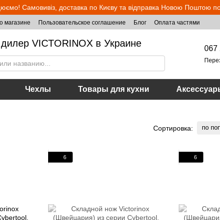
юємо! Самовивіз, доставка по Києву та відправка Новою Поштою по 
о магазине
Пользовательское соглашение
Блог
Оплата частями
дилер VICTORINOX в Украине
067 
Пере
Чехлы
Товары для кухни
Аксессуар
по по
Сортировка:
6
6