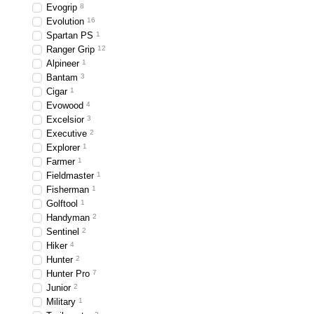
Evogrip
8
Evolution
16
Spartan PS
1
Ranger Grip
12
Alpineer
1
Bantam
3
Cigar
1
Evowood
4
Excelsior
3
Executive
2
Explorer
1
Farmer
1
Fieldmaster
1
Fisherman
1
Golftool
1
Handyman
2
Sentinel
2
Hiker
4
Hunter
2
Hunter Pro
7
Junior
2
Military
1