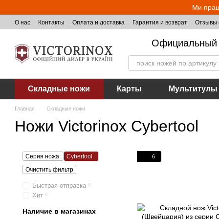
Перейти к основному контенту
Ми прац
О нас
Контакты
Оплата и доставка
Гарантия и возврат
Отзывы 
Официальный 
Складные ножи
Карты
Мультитулы
Главная
Складные ножи
Ножи Victorinox Cybertool
Серия ножа:
Cybertool
6
Очистить фильтр
Быстрая отправка
0
Хит
0
Наличие в магазинах