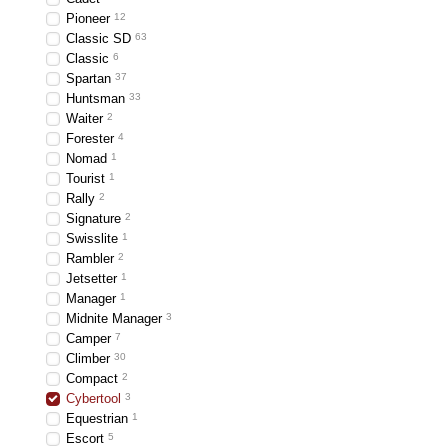
Pioneer
12
Classic SD
63
Classic
6
Spartan
37
Huntsman
33
Waiter
2
Forester
4
Nomad
1
Tourist
1
Rally
2
Signature
2
Swisslite
1
Rambler
2
Jetsetter
1
Manager
1
Midnite Manager
3
Camper
7
Climber
30
Compact
2
Cybertool
3
Equestrian
1
Escort
5