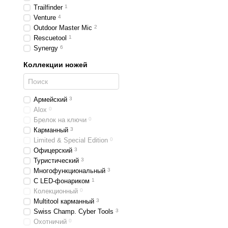
Trailfinder
1
Venture
4
Outdoor Master Mic
2
Rescuetool
1
Synergy
6
Коллекции ножей
Армейский
3
Alox
0
Брелок на ключи
0
Карманный
3
Limited & Special Edition
0
Офицерский
3
Туристический
3
Многофункциональный
3
С LED-фонариком
1
Колекционный
0
Multitool карманный
3
Swiss Champ. Cyber Tools
3
Охотничий
0