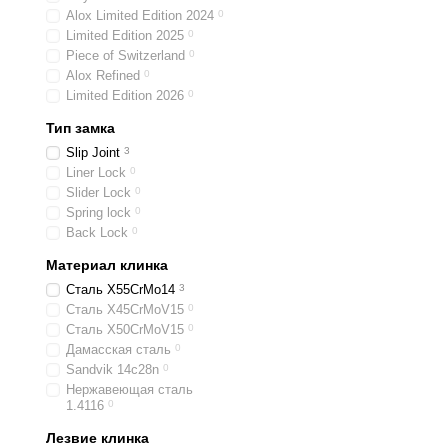
Alox Limited Edition 2024
0
Limited Edition 2025
0
Piece of Switzerland
0
Alox Refined
0
Limited Edition 2026
0
Тип замка
Slip Joint
3
Liner Lock
0
Slider Lock
0
Spring lock
0
Back Lock
0
Материал клинка
Сталь X55CrMo14
3
Сталь X45CrMoV15
0
Сталь X50CrMoV15
0
Дамасская сталь
0
Sandvik 14c28n
0
Нержавеющая сталь
1.4116
0
Лезвие клинка