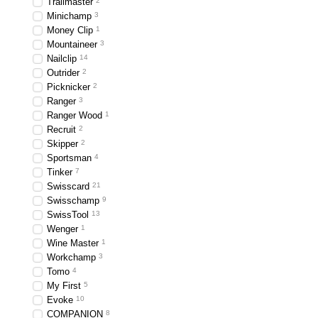
Trailmaster
2
Minichamp
3
Money Clip
1
Mountaineer
3
Nailclip
14
Outrider
2
Picknicker
2
Ranger
3
Ranger Wood
1
Recruit
2
Skipper
2
Sportsman
4
Tinker
7
Swisscard
21
Swisschamp
9
SwissTool
13
Wenger
1
Wine Master
1
Workchamp
3
Tomo
4
My First
5
Evoke
10
COMPANION
8