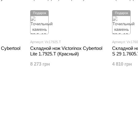
Подарок
Подарок
Артикул: Vx17925.T
Артикул: Vx1760
 Cybertool
Складной нож Victorinox Cybertool
Складной но
Lite 1.7925.T (Красный)
S 29 1.7605
8 273 грн
4 810 грн