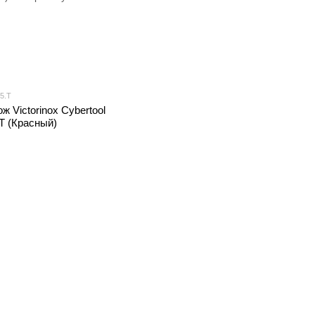
5.T
ж Victorinox Cybertool
.T (Красный)