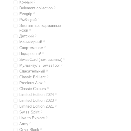
Конный
0
Delemont collection
0
Evogrip
0
Рыбацкий
0
Элегантные карманные
ножи
0
Детский
0
Маникюрный
0
Спортсменам
0
Подарочный
0
SwissCard (нож-визитка)
0
Мультитулы SwissTool
0
Спасательный
0
Classic Brilliant
0
Precious Alox
0
Classic Colours
0
Limited Edition 2024
0
Limited Edition 2023
0
Limited Edition 2021
0
Swiss Spirit
0
Live to Explore
0
Army
0
Onyx Black
0