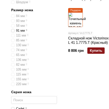
Шоурум
0
Размер ножа
Подарок
84 мм
0
93 мм
0
58 мм
0
91 мм
3
Артикул: Vx17775.T
111 мм
0
Складной нож Victorinox
85 мм
0
L 41 1.7775.T (Красный)
130 мм
0
74 мм
0
8 806 грн
Купить
65 мм
0
136 мм
0
82 мм
0
105 мм
0
115 мм
0
155 мм
0
220 мм
0
Серия ножа
Cadet
3