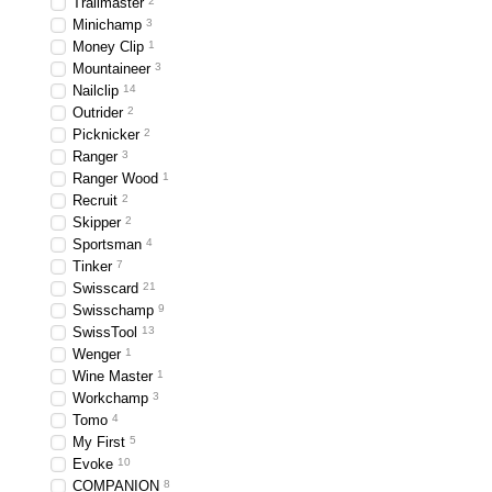
Trailmaster
2
Minichamp
3
Money Clip
1
Mountaineer
3
Nailclip
14
Outrider
2
Picknicker
2
Ranger
3
Ranger Wood
1
Recruit
2
Skipper
2
Sportsman
4
Tinker
7
Swisscard
21
Swisschamp
9
SwissTool
13
Wenger
1
Wine Master
1
Workchamp
3
Tomo
4
My First
5
Evoke
10
COMPANION
8