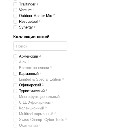
Trailfinder
1
Venture
4
Outdoor Master Mic
2
Rescuetool
1
Synergy
6
Коллекции ножей
Армейский
2
Alox
0
Брелок на ключи
0
Карманный
2
Limited & Special Edition
0
Офицерский
2
Туристический
2
Многофункциональный
0
С LED-фонариком
0
Колекционный
0
Multitool карманный
0
Swiss Champ. Cyber Tools
0
Охотничий
0