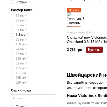
Шоурум
2
Размер ножа
Подарок
84 мм
0
93 мм
0
58 мм
0
91 мм
0
Артикул: Vx08416.M3
111 мм
2
Складной нож Victorinox 
85 мм
0
One Hand 0.8416.M3 (Ч
130 мм
0
74 мм
0
2 738 грн
Купить
65 мм
0
136 мм
0
82 мм
0
105 мм
0
115 мм
0
Швейцарский нож
155 мм
0
Все атрибуты современно
220 мм
0
или ремне, есть отверст
Серия ножа
Ножи Victorinox Sen
Длина рукояти таких тул
Cadet
3