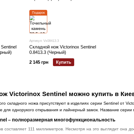
Подарок
Артикул: Vx08413.3
Sentinel
Складной нож Victorinox Sentinel
ерный)
0.8413.3 (Черный)
2 145 грн
Купить
 Victorinox Sentinel можно купить в Киев
го складного ножа присутствуют в изделиях серии Sentinel от Vic
ие для однорукого открывания и лайнерный замок. Название серии 
tinel – полноразмерная многофункциональность
ов составляет 111 миллиметров. Несмотря на это выглядит она до