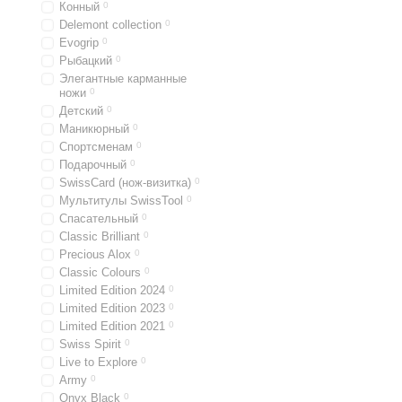
Конный
0
Delemont collection
0
Evogrip
0
Рыбацкий
0
Элегантные карманные
ножи
0
Детский
0
Маникюрный
0
Спортсменам
0
Подарочный
0
SwissCard (нож-визитка)
0
Мультитулы SwissTool
0
Спасательный
0
Classic Brilliant
0
Precious Alox
0
Classic Colours
0
Limited Edition 2024
0
Limited Edition 2023
0
Limited Edition 2021
0
Swiss Spirit
0
Live to Explore
0
Army
0
Onyx Black
0