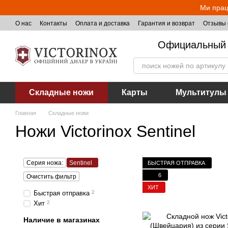
Перейти к основному контенту
Ми прац
О нас
Контакты
Оплата и доставка
Гарантия и возврат
Отзывы 
Официальный 
Складные ножи
Карты
Мультитулы
Главная
Складные ножи
Ножи Victorinox Sentinel
Серия ножа:
Sentinel
БЫСТРАЯ ОТПРАВКА
6
Очистить фильтр
ХИТ
Быстрая отправка
2
Хит
2
Наличие в магазинах