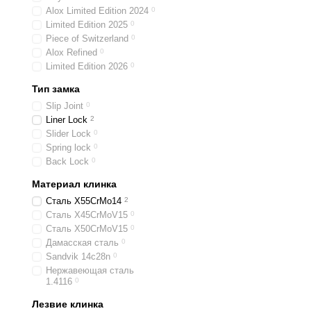
Alox Limited Edition 2024
0
Limited Edition 2025
0
Piece of Switzerland
0
Alox Refined
0
Limited Edition 2026
0
Тип замка
Slip Joint
0
Liner Lock
2
Slider Lock
0
Spring lock
0
Back Lock
0
Материал клинка
Сталь X55CrMo14
2
Сталь X45CrMoV15
0
Сталь X50CrMoV15
0
Дамасская сталь
0
Sandvik 14c28n
0
Нержавеющая сталь
1.4116
0
Лезвие клинка