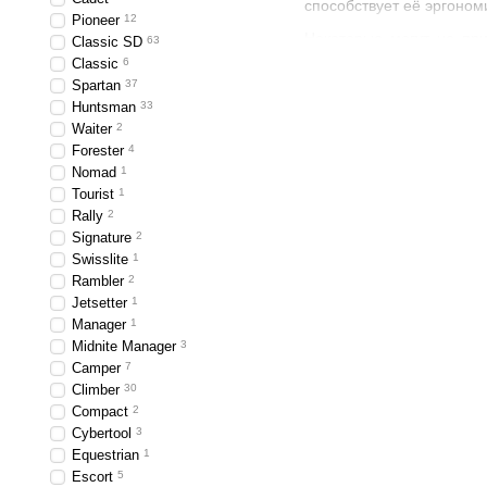
способствует её эргоно
Pioneer
12
Некоторые могут не при
Classic SD
63
«спрятаны» стальной пин
Classic
6
Spartan
37
Особенности Victorin
Huntsman
33
Waiter
2
Рукояти выполнены из 
Forester
4
выскользнет, даже если в
Nomad
1
Справедливости ради с
Tourist
1
заканчивается. Но это 
Rally
2
Signature
2
Некоторые модели се
Swisslite
1
силуэту.
Rambler
2
Практически все нож
Jetsetter
1
Manager
1
отверстие. Замок Li
Midnite Manager
3
Заводская заточка 
Camper
7
твёрдости 55-56 HRC 
Climber
30
Compact
2
Как и все швейцарские н
Cybertool
3
сразу понимаешь, в чём 
Equestrian
1
Купить оригинальный ш
Escort
5