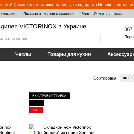
юємо! Самовивіз, доставка по Києву та відправка Новою Поштою по 
о магазине
Пользовательское соглашение
Блог
Оплата частями
дилер VICTORINOX в Украине
067 
Пере
Чехлы
Товары для кухни
Аксессуар
по по
Сортировка:
БЫСТРАЯ ОТПРАВКА
6
ХИТ