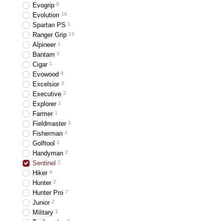
Evogrip
8
Evolution
16
Spartan PS
1
Ranger Grip
12
Alpineer
1
Bantam
3
Cigar
1
Evowood
4
Excelsior
3
Executive
2
Explorer
1
Farmer
1
Fieldmaster
1
Fisherman
1
Golftool
1
Handyman
2
Sentinel
2
Hiker
4
Hunter
2
Hunter Pro
7
Junior
2
Military
1