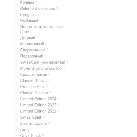
Конный
0
Delemont collection
0
Evogrip
0
Рыбацкий
0
Элегантные карманные
ножи
0
Детский
0
Маникюрный
0
Спортсменам
0
Подарочный
0
SwissCard (нож-визитка)
0
Мультитулы SwissTool
0
Спасательный
0
Classic Brilliant
0
Precious Alox
0
Classic Colours
0
Limited Edition 2024
0
Limited Edition 2023
0
Limited Edition 2021
0
Swiss Spirit
0
Live to Explore
0
Army
0
Onyx Black
0