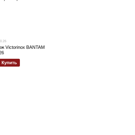
0.26
ож Victorinox BANTAM
26
Купить