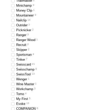
Trailmaster
2
Minichamp
3
Money Clip
1
Mountaineer
3
Nailclip
14
Outrider
2
Picknicker
2
Ranger
3
Ranger Wood
1
Recruit
2
Skipper
2
Sportsman
4
Tinker
7
Swisscard
21
Swisschamp
9
SwissTool
13
Wenger
1
Wine Master
1
Workchamp
3
Tomo
4
My First
5
Evoke
10
COMPANION
8