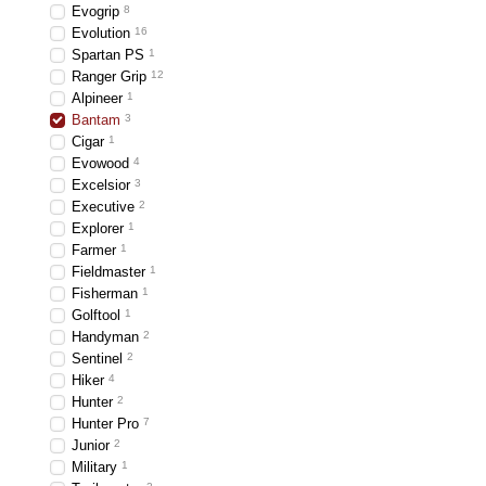
Evogrip
8
Evolution
16
Spartan PS
1
Ranger Grip
12
Alpineer
1
Bantam
3
Cigar
1
Evowood
4
Excelsior
3
Executive
2
Explorer
1
Farmer
1
Fieldmaster
1
Fisherman
1
Golftool
1
Handyman
2
Sentinel
2
Hiker
4
Hunter
2
Hunter Pro
7
Junior
2
Military
1