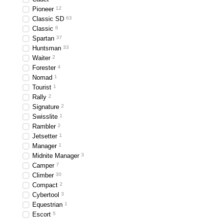
Pioneer
12
Classic SD
63
Classic
6
Spartan
37
Huntsman
33
Waiter
2
Forester
4
Nomad
1
Tourist
1
Rally
2
Signature
2
Swisslite
1
Rambler
2
Jetsetter
1
Manager
1
Midnite Manager
3
Camper
7
Climber
30
Compact
2
Cybertool
3
Equestrian
1
Escort
5