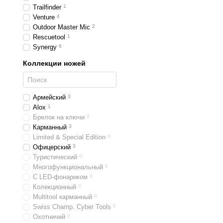
Trailfinder
1
Venture
4
Outdoor Master Mic
2
Rescuetool
1
Synergy
6
Коллекции ножей
Армейский
3
Alox
1
Брелок на ключи
0
Карманный
3
Limited & Special Edition
0
Офицерский
3
Туристический
0
Многофункциональный
0
С LED-фонариком
0
Колекционный
0
Multitool карманный
0
Swiss Champ. Cyber Tools
0
Охотничий
0