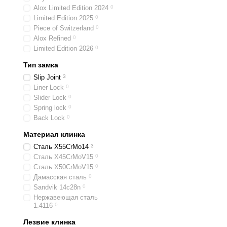
Alox Limited Edition 2024
0
Limited Edition 2025
0
Piece of Switzerland
0
Alox Refined
0
Limited Edition 2026
0
Тип замка
Slip Joint
3
Liner Lock
0
Slider Lock
0
Spring lock
0
Back Lock
0
Материал клинка
Сталь X55CrMo14
3
Сталь X45CrMoV15
0
Сталь X50CrMoV15
0
Дамасская сталь
0
Sandvik 14c28n
0
Нержавеющая сталь
1.4116
0
Лезвие клинка