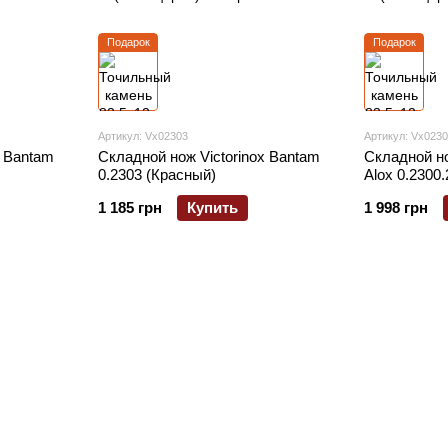
Подарок
Подарок
Артикул: Vx02303
Артикул: Vx0230
x Bantam
Складной нож Victorinox Bantam
Складной н
0.2303 (Красный)
Alox 0.2300.
1 185 грн
Купить
1 998 грн