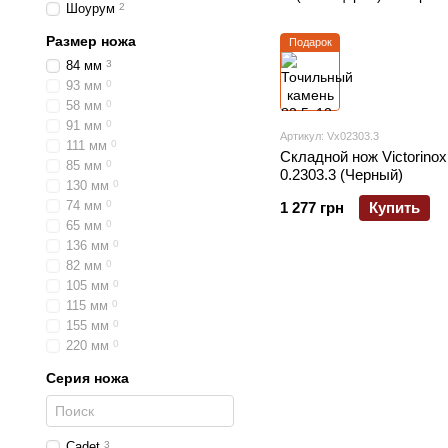
Шоурум
2
Размер ножа
Подарок
84 мм
3
93 мм
0
58 мм
0
91 мм
0
Артикул: Vx02303.3
111 мм
0
Складной нож Victorino
85 мм
0
0.2303.3 (Черный)
130 мм
0
74 мм
0
1 277 грн
Купить
65 мм
0
136 мм
0
82 мм
0
105 мм
0
115 мм
0
155 мм
0
220 мм
0
Серия ножа
Cadet
3