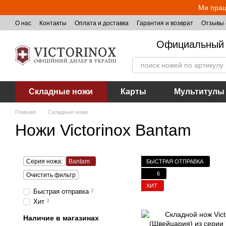
Перейти к основному контенту
Ми прац
О нас
Контакты
Оплата и доставка
Гарантия и возврат
Отзывы 
Официальный 
Складные ножи
Карты
Мультитулы
Главная
Складные ножи
Ножи Victorinox Bantam
Серия ножа:
Bantam
БЫСТРАЯ ОТПРАВКА
6
Очистить фильтр
ХИТ
Быстрая отправка
2
Хит
3
Наличие в магазинах