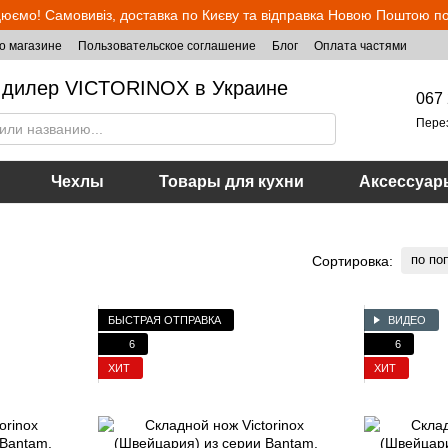
юємо! Самовивіз, доставка по Києву та відправка Новою Поштою по 
о магазине
Пользовательское соглашение
Блог
Оплата частями
дилер VICTORINOX в Украине
067 
Пере
Чехлы
Товары для кухни
Аксессуар
по по
Сортировка:
БЫСТРАЯ ОТПРАВКА
ВИДЕО
6
6
ХИТ
ХИТ