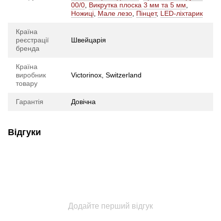
00/0
,
Викрутка плоска 3 мм та 5 мм
,
Ножиці
,
Мале лезо
,
Пінцет
,
LED-ліхтарик
Країна
реєстрації
Швейцарія
бренда
Країна
виробник
Victorinox, Switzerland
товару
Гарантія
Довічна
Відгуки
Додайте перший відгук