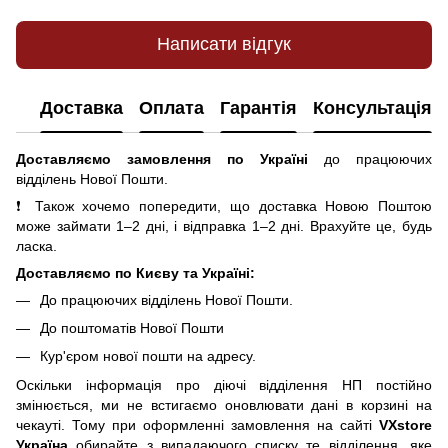
Написати відгук
Доставка
Оплата
Гарантія
Консультація
Доставляємо замовлення по Україні
до працюючих
відділень Нової Пошти.
❗ Також хочемо попередити, що доставка Новою Поштою
може займати 1–2 дні, і відправка 1–2 дні. Врахуйте це, будь
ласка.
Доставляємо по Києву та Україні:
До працюючих відділень Нової Пошти.
До поштоматів Нової Пошти
Кур'єром нової пошти на адресу.
Оскільки інформація про діючі відділення НП постійно
змінюється, ми не встигаємо оновлювати дані в корзині на
чекауті. Тому при оформленні замовлення на сайті
VXstore
Україна
обирайте з випадаючого списку те відділення, яке