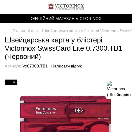
ОФІЦІЙНИЙ МАГАЗИН VICTORINOX
Складані ножі
Швейцарська карта у блістері Victorinox Swiss
Швейцарська карта у блістері
Victorinox SwissCard Lite 0.7300.TB1
(Червоний)
Артикул:
Vx07300.TB1
Написати відгук
6