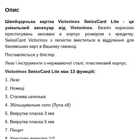
Опис
Швейцарська картка Victorinox SwissCard Lite - це
унікальний аксесуар від Victorinox.
Безліч корисних
пристосувань заховані в корпус розміром з кредитку.
SwissCard Victorinox з легкістю вміститься в відділення для
банківських карт в Вашому гаманці.
Поставляється у блістер.
Лезо і інструменти з нержавіючої сталі, пластиковий корпус.
Victorinox SwissCard Lite
має 13 функцій:
1. Лезо
2. Ножиці
3. Сталева шпилька
4. Збільшувальне скло (Лупа x8)
5. Викрутка пласка 3 мм
6. Викрутка пласка 5 мм
7. Пінцет
8. Хрестова викрутка 1/2