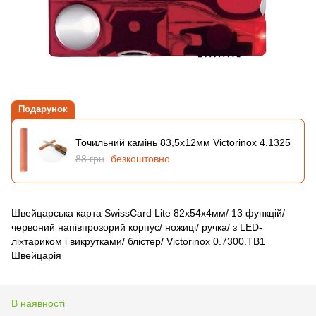
Подарунок
Точильний камінь 83,5х12мм Victorinox 4.1325
88 грн
безкоштовно
Швейцарська карта SwissCard Lite 82х54х4мм/ 13 функцій/
червоний напівпрозорий корпус/ ножиці/ ручка/ з LED-
ліхтариком і викрутками/ блістер/ Victorinox 0.7300.TB1
Швейцарія
В наявності