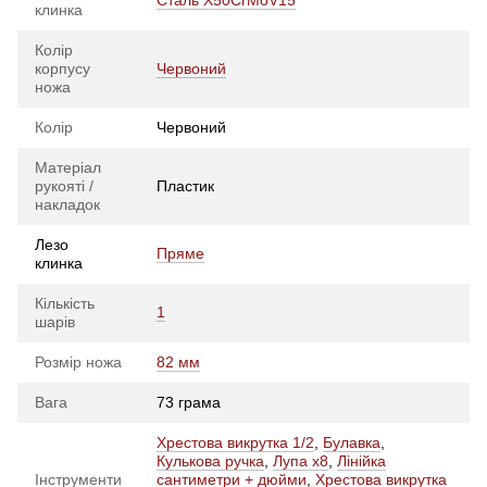
клинка
Колір
корпусу
Червоний
ножа
Колір
Червоний
Матеріал
рукояті /
Пластик
накладок
Лезо
Пряме
клинка
Кількість
1
шарів
Розмір ножа
82 мм
Вага
73 грама
Хрестова викрутка 1/2
,
Булавка
,
Кулькова ручка
,
Лупа x8
,
Лінійка
Інструменти
сантиметри + дюйми
,
Хрестова викрутка