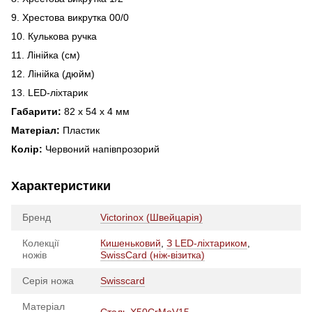
9. Хрестова викрутка 00/0
10. Кулькова ручка
11. Лінійка (см)
12. Лінійка (дюйм)
13. LED-ліхтарик
Габарити:
82 х 54 х 4 мм
Матеріал:
Пластик
Колір:
Червоний напівпрозорий
Характеристики
Бренд
Victorinox (Швейцарія)
Колекції
Кишеньковий
,
З LED-ліхтариком
,
ножів
SwissCard (ніж-візитка)
Серія ножа
Swisscard
Матеріал
Сталь X50CrMoV15