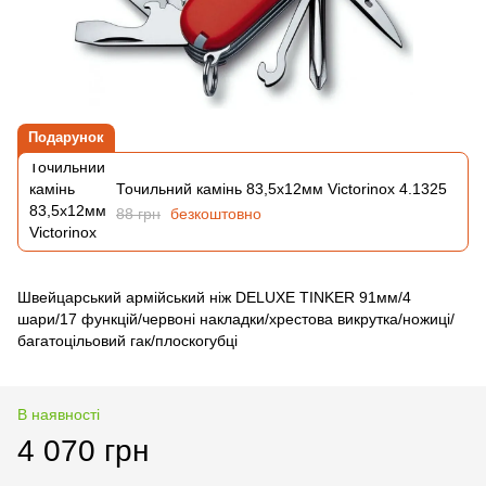
Подарунок
Точильний камінь 83,5х12мм Victorinox 4.1325
88 грн
безкоштовно
Швейцарський армійський ніж DELUXE TINKER 91мм/4
шари/17 функцій/червоні накладки/хрестова викрутка/ножиці/
багатоцільовий гак/плоскогубці
В наявності
4 070 грн