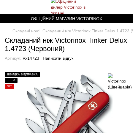
ОФІЦІЙНИЙ МАГАЗИН VICTORINOX
Складані ножі
Складаний ніж Victorinox Tinker Delux 1.4723 
Складаний ніж Victorinox Tinker Delux
1.4723 (Червоний)
Артикул:
Vx14723
Написати відгук
ШВИДКА ВІДПРАВКА
6
ХІТ