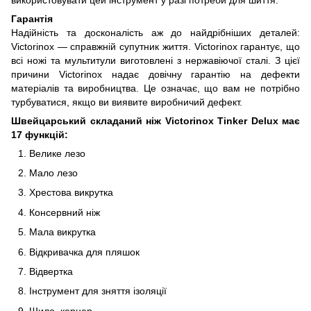
Гарантія
Надійність та досконалість аж до найдрібніших деталей:
Victorinox — справжній супутник життя. Victorinox гарантує, що
всі ножі та мультитули виготовлені з нержавіючої сталі. З цієї
причини Victorinox надає довічну гарантію на дефекти
матеріалів та виробництва. Це означає, що вам не потрібно
турбуватися, якщо ви виявите виробничий дефект.
Швейцарський складаний ніж Victorinox Tinker Delux
має
17 функцій:
Велике лезо
Мало лезо
Хрестова викрутка
Консервний ніж
Мала викрутка
Відкривачка для пляшок
Відвертка
Інструмент для зняття ізоляції
Шило, кернер