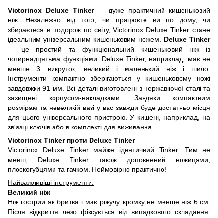
Victorinox Deluxe Tinker
— дуже практичний кишеньковий
ніж. Незалежно від того, чи працюєте ви по дому, чи
збираєтеся в подорож по світу, Victorinox Deluxe Tinker стане
ідеальним універсальним кишеньковим ножем.
Deluxe Tinker
— це простий та функціональний кишеньковий ніж із
чотирнадцятьма функціями. Deluxe Tinker, наприклад, має не
менше 3 викруток, великий і маленький ніж і шило.
Інструменти компактно зберігаються у кишеньковому ножі
завдовжки 91 мм. Всі деталі виготовлені з нержавіючої сталі та
захищені корпусом-накладками. Завдяки компактним
розмірам та невеликій вазі у вас завжди буде достатньо місця
для цього універсального пристрою. У кишені, наприклад, на
зв'язці ключів або в комплекті для виживання.
Victorinox Tinker проти Deluxe Tinker
Victorinox Deluxe Tinker майже ідентичний Tinker. Тим не
менш, Deluxe Tinker також доповнений ножицями,
плоскогубцями та гачком. Неймовірно практично!
Найважливіші інструменти:
Великий ніж
Ніж гострий як бритва і має ріжучу кромку не менше ніж 6 см.
Після відкриття лезо фіксується від випадкового складання.