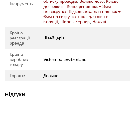
обтиску проводів
,
Велике лезо
,
Кільце
Інструменти
для ключів
,
Консервний ніж + 3мм
пл.викрутка
,
Відкривалка для пляшок +
6мм пл.викрутка + паз для зняття
ізоляції
,
Шило - Кернер
,
Ножиці
Країна
реєстрації
Швейцарія
бренда
Країна
виробник
Victorinox, Switzerland
товару
Гарантія
Довічна
Відгуки