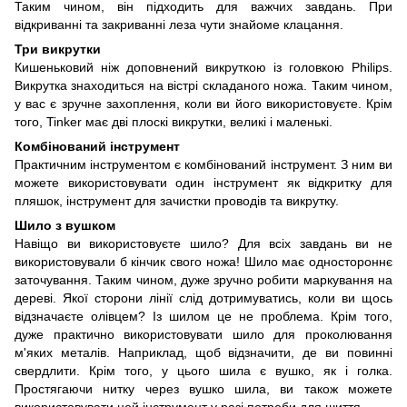
Таким чином, він підходить для важчих завдань. При
відкриванні та закриванні леза чути знайоме клацання.
Три викрутки
Кишеньковий ніж доповнений викруткою із головкою Philips.
Викрутка знаходиться на вістрі складаного ножа. Таким чином,
у вас є зручне захоплення, коли ви його використовуєте. Крім
того, Tinker має дві плоскі викрутки, великі і маленькі.
Комбінований інструмент
Практичним інструментом є комбінований інструмент. З ним ви
можете використовувати один інструмент як відкритку для
пляшок, інструмент для зачистки проводів та викрутку.
Шило з вушком
Навіщо ви використовуєте шило? Для всіх завдань ви не
використовували б кінчик свого ножа! Шило має одностороннє
заточування. Таким чином, дуже зручно робити маркування на
дереві. Якої сторони лінії слід дотримуватись, коли ви щось
відзначаєте олівцем? Із шилом це не проблема. Крім того,
дуже практично використовувати шило для проколювання
м'яких металів. Наприклад, щоб відзначити, де ви повинні
свердлити. Крім того, у цього шила є вушко, як і голка.
Простягаючи нитку через вушко шила, ви також можете
використовувати цей інструмент у разі потреби для шиття.