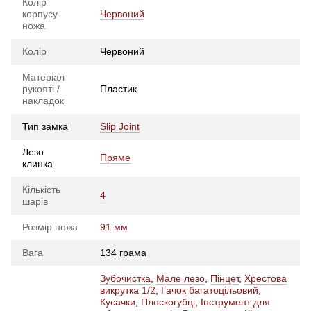
Колір
корпусу
Червоний
ножа
Колір
Червоний
Матеріал
рукояті /
Пластик
накладок
Тип замка
Slip Joint
Лезо
Пряме
клинка
Кількість
4
шарів
Розмір ножа
91 мм
Вага
134 грама
Зубочистка
,
Мале лезо
,
Пінцет
,
Хрестова
викрутка 1/2
,
Гачок багатоцільовий
,
Кусачки
,
Плоскогубці
,
Інструмент для