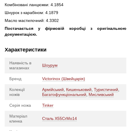
Комбіновані ланцюжки: 4.1854
Шнурок з карабіном: 4.1879
Масло мастилочний: 4.3302
Постачається у фірмовій коробці з оригінальною
документацією.
Характеристики
Наявність в
Шоурум
магазинах
Бренд
Victorinox (Швейцарія)
Колекції
Армійський
,
Кишеньковий
,
Туристичний
,
ножів
Багатофункціональний
,
Мисливський
Серія ножа
Tinker
Матеріал
Сталь X55CrMo14
клинка