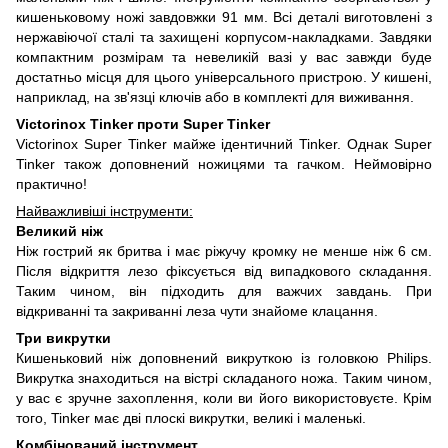
кишеньковому ножі завдовжки 91 мм. Всі деталі виготовлені з
нержавіючої сталі та захищені корпусом-накладками. Завдяки
компактним розмірам та невеликій вазі у вас завжди буде
достатньо місця для цього універсального пристрою. У кишені,
наприклад, на зв'язці ключів або в комплекті для виживання.
Victorinox Tinker проти Super Tinker
Victorinox Super Tinker майже ідентичний Tinker. Однак Super
Tinker також доповнений ножицями та гачком. Неймовірно
практично!
Найважливіші інструменти:
Великий ніж
Ніж гострий як бритва і має ріжучу кромку не менше ніж 6 см.
Після відкриття лезо фіксується від випадкового складання.
Таким чином, він підходить для важчих завдань. При
відкриванні та закриванні леза чути знайоме клацання.
Три викрутки
Кишеньковий ніж доповнений викруткою із головкою Philips.
Викрутка знаходиться на вістрі складаного ножа. Таким чином,
у вас є зручне захоплення, коли ви його використовуєте. Крім
того, Tinker має дві плоскі викрутки, великі і маленькі.
Комбінований інструмент