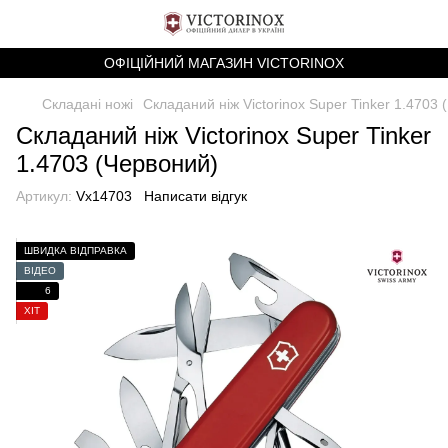
ОФІЦІЙНИЙ МАГАЗИН VICTORINOX
Складані ножі
Складаний ніж Victorinox Super Tinker 1.4703
Складаний ніж Victorinox Super Tinker
1.4703 (Червоний)
Артикул:
Vx14703
Написати відгук
ШВИДКА ВІДПРАВКА
ВІДЕО
6
ХІТ