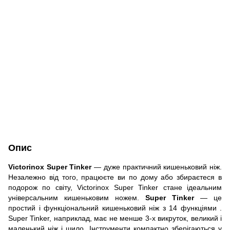
Опис
Victorinox Super Tinker
— дуже практичний кишеньковий ніж.
Незалежно від того, працюєте ви по дому або збираєтеся в
подорож по світу, Victorinox Super Tinker стане ідеальним
універсальним кишеньковим ножем.
Super Tinker
— це
простий і функціональний кишеньковий ніж з 14 функціями .
Super Tinker, наприклад, має не менше 3-х викруток, великий і
маленький ніж і шило. Інструменти компактно зберігаються у