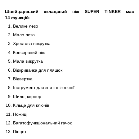
Швейцарський складаний ніж SUPER TINKER
має
14 функцій:
Велике лезо
Мало лезо
Хрестова викрутка
Консервний ніж
Мала викрутка
Відкривачка для пляшок
Відвертка
Інструмент для зняття ізоляції
Шило, кернер
Кільце для ключів
Ножиці
Багатофункціональний гачок
Пінцет