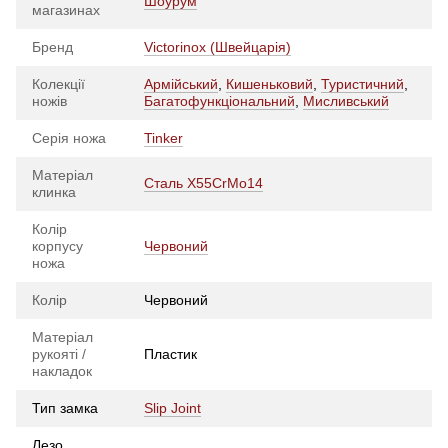
Шоурум
магазинах
Бренд
Victorinox (Швейцарія)
Колекції
Армійський
,
Кишеньковий
,
Туристичний
,
ножів
Багатофункціональний
,
Мисливський
Серія ножа
Tinker
Матеріал
Сталь X55CrMo14
клинка
Колір
корпусу
Червоний
ножа
Колір
Червоний
Матеріал
рукояті /
Пластик
накладок
Тип замка
Slip Joint
Лезо