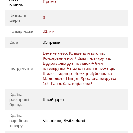
Пряме
клинка
Кількість
3
шарів
Розмір ножа
91 мм
Вага
93 грама
Велике лезо
,
Кільце для ключів
,
Консервний ніж + 3мм пл.викрутка
,
Відкривалка для пляшок + 6мм
Інструменти
пл.викрутка + паз для зняття ізоляції
,
Шило - Кернер
,
Ножиці
,
Зубочистка
,
Мале лезо
,
Пінцет
,
Хрестова викрутка
1/2
,
Гачок багатоцільовий
Країна
реєстрації
Швейцарія
бренда
Країна
виробник
Victorinox, Switzerland
товару