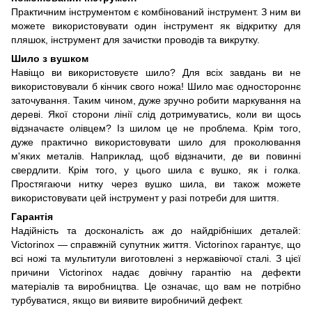
Практичним інструментом є комбінований інструмент. З ним ви
можете використовувати один інструмент як відкритку для
пляшок, інструмент для зачистки проводів та викрутку.
Шило з вушком
Навіщо ви використовуєте шило? Для всіх завдань ви не
використовували б кінчик свого ножа! Шило має одностороннє
заточування. Таким чином, дуже зручно робити маркування на
дереві. Якої сторони лінії слід дотримуватись, коли ви щось
відзначаєте олівцем? Із шилом це не проблема. Крім того,
дуже практично використовувати шило для проколювання
м'яких металів. Наприклад, щоб відзначити, де ви повинні
свердлити. Крім того, у цього шила є вушко, як і голка.
Простягаючи нитку через вушко шила, ви також можете
використовувати цей інструмент у разі потреби для шиття.
Гарантія
Надійність та досконалість аж до найдрібніших деталей:
Victorinox — справжній супутник життя. Victorinox гарантує, що
всі ножі та мультитули виготовлені з нержавіючої сталі. З цієї
причини Victorinox надає довічну гарантію на дефекти
матеріалів та виробництва. Це означає, що вам не потрібно
турбуватися, якщо ви виявите виробничий дефект.