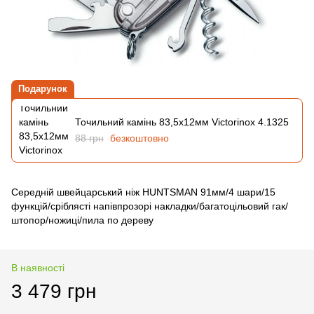
Подарунок
Точильний камінь 83,5х12мм Victorinox 4.1325
88 грн
безкоштовно
Середній швейцарський ніж HUNTSMAN 91мм/4 шари/15
функцій/сріблясті напівпрозорі накладки/багатоцільовий гак/
штопор/ножиці/пила по дереву
В наявності
3 479 грн