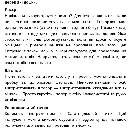
дерев'яні дошки.
Рімер
Навіщо ви використовуєте ример? Для всіх завдань ви ніколи
не повинні використовувати кінчик леза! Розгортка має
одинарну заточку (заточена лише з одного боку). Таким чином,
він ідеально підходить для виділення чогось на дереві. Якої
сторони лінії слід дотримуватись, коли ви щось описуєте
олівцем? З рімером це вже не проблема. Крім того, цей
інструмент також можна використовувати для проколювання
м'яких металів. Наприклад, коли вам потрібно намітити, де
вам потрібно свердлити.
Штопор
Після того, як ви зняли фольгу з пробки, можна видалити
пробку за допомогою штопора. Найкреативніший спосіб
використовувати штопор — використовувати складаний ніж як
вішалки. Просто вкрутіть штопор у стіну і використовуйте ручку
як вішалки.
Універсальний гачок
Корисним інструментом є багатоцільовий гачок. Цей
інструмент можна використовувати як відкритку для пляшок,
інструмент для зачистки проводів та викрутку.