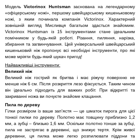
Модель
Victorinox Huntsman
заснована на легендарному
«офіцерському ножі», першому швейцарському кишеньковому
ножі, з яким починала компанія Victorinox. Характерний
зовнішній вигляд Мисливця багатьом здасться знайомим.
Victorinox Huntsman із 15 інструментами стане ідеальним
помічником у будь-якій роботі. Різання, пиляння, нарізка,
збирання та загвинчування. Цей універсальний швейцарський
кишеньковий ніж пропонує всі необхідні інструменти, про які
може мріяти будь-який шукач пригод!
Найважливіші інструменти:
Великий ніж
Великий ніж гострий як бритва і має ріжучу поверхню не
менше ніж 6 см. Після розкриття лезо фіксується. Таким чином
він ідеально підходить для важких робіт. При відкритті та
закриванні ножа ви почуєте знайоме клацання.
Пила по дереву
Гілки розміром із ваше зап'ястя — це шматок пирога для цієї
тонкої пилки по дереву. Полотно має товщину приблизно 1,2
мм, а зубці – близько 1,6 мм. Оскільки полотно тонше за зубці,
пила не застрягає в деревині, що знижує тертя. Крім живої
деревини, ця пилка може легко розпилювати піддони та