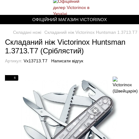
ОФІЦІЙНИЙ МАГАЗИН VICTORINOX
Складані ножі
Складаний ніж Victorinox Huntsman 1.3713.T7 
Складаний ніж Victorinox Huntsman
1.3713.T7 (Сріблястий)
Артикул:
Vx13713.T7
Написати відгук
6