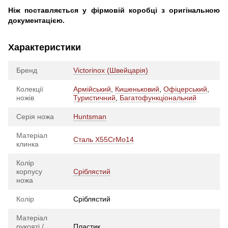
Ніж поставляється у фірмовій коробці з оригінальною
документацією.
Характеристики
Бренд
Victorinox (Швейцарія)
Колекції
Армійський
,
Кишеньковий
,
Офіцерський
,
ножів
Туристичний
,
Багатофункціональний
Серія ножа
Huntsman
Матеріал
Сталь X55CrMo14
клинка
Колір
корпусу
Сріблястий
ножа
Колір
Сріблястий
Матеріал
рукояті /
Пластик