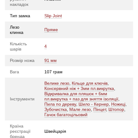
накладок
Тип замка
Slip Joint
Лезо
Пряме
клинка
Кількість
4
шарів
Розмір ножа
91 мм
Вага
107 грам
Велике лезо
,
Кільце для ключів
,
Консервний ніж + 3мм пл.викрутка
,
Відкривалка для пляшок + 6мм
Інструменти
пл.викрутка + паз для зняття ізоляції
,
Пила по дереву
,
Шило - Кернер
,
Ножиці
,
Зубочистка
,
Мале лезо
,
Пінцет
,
Штопор
,
Гачок багатоцільовий
Країна
реєстрації
Швейцарія
бренда