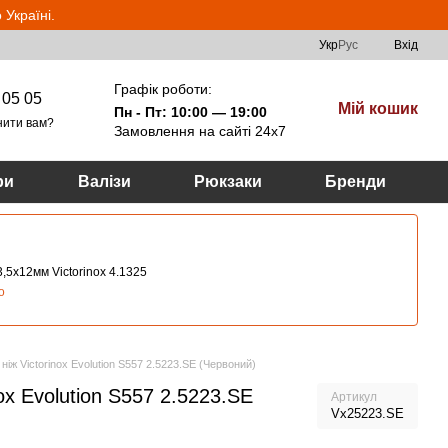
Україні.
Укр
Рус
Вхід
Графік роботи:
 05 05
Мій кошик
Пн - Пт: 10:00 — 19:00
нити вам?
Замовлення на сайті 24х7
ри
Валізи
Рюкзаки
Бренди
,5х12мм Victorinox 4.1325
о
ніж Victorinox Evolution S557 2.5223.SE (Червоний)
ox Evolution S557 2.5223.SE
Артикул
Vx25223.SE