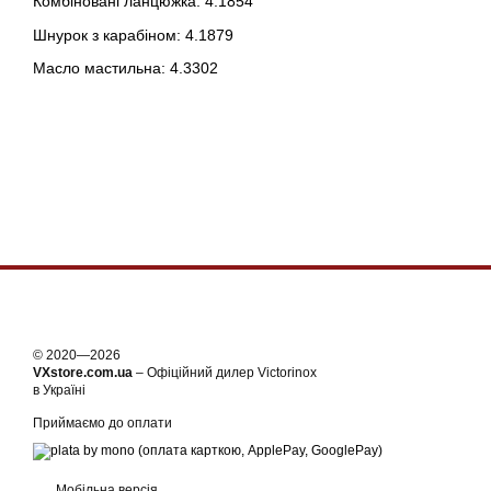
Комбіновані ланцюжка: 4.1854
Шнурок з карабіном: 4.1879
Масло мастильна: 4.3302
© 2020—2026
VXstore.com.ua
– Офіційний дилер Victorinox
в Україні
Приймаємо до оплати
Мобільна версія