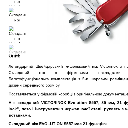
Опис
Легендарний Швейцарський кишеньковий ніж Victorinox з п
Складаний ніж з фірмовими накладками з
Багатофункціональка комплектація з 5-и шаровим розміщен
дизайн середнього розміру.
Поставляється у фірмовій коробці з оригінальною документаці
Ніж складаний VICTORINOX Evolution
S557, 85 мм, 21 ф
lock", лезо і інструменти з нержавіючої сталі, рукоять з
вставками.
Складаний ніж EVOLUTION S557 має 21 функцію: