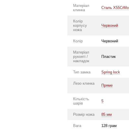
Матеріал
Сталь X55CrMo
клинка
Колір
корпусу
Червоний
ножа
Колір
Червоний
Матеріал
рукояті /
Пластик
накладок
Тип замка
Spring lock
Лезо клинка
Пряме
Кількість
5
шарів
Розмір ножа
85 мм
Вага
128 грам