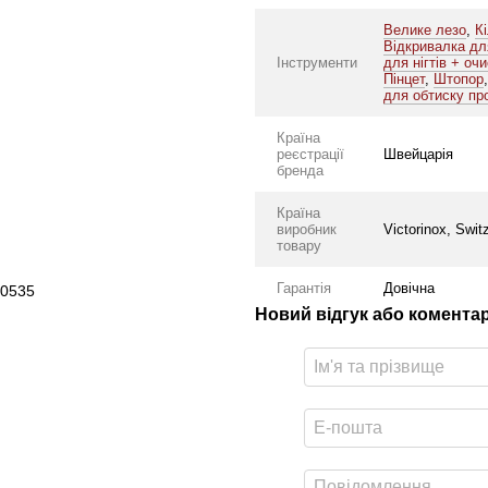
Велике лезо
,
К
Відкривалка дл
Інструменти
для нігтів + оч
Пінцет
,
Штопор
для обтиску пр
Країна
реєстрації
Швейцарія
бренда
Країна
виробник
Victorinox, Swit
товару
Гарантія
Довічна
.0535
Новий відгук або комента