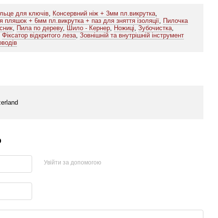
ільце для ключів
,
Консервний ніж + 3мм пл.викрутка
,
я пляшок + 6мм пл.викрутка + паз для зняття ізоляції
,
Пилочка
исник
,
Пила по дереву
,
Шило - Кернер
,
Ножиці
,
Зубочистка
,
,
Фіксатор відкритого леза
,
Зовнішній та внутрішній інструмент
оводів
zerland
р
Увійти за допомогою