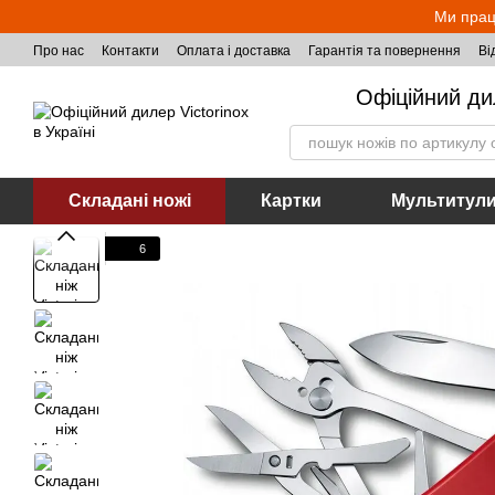
Перейти до основного контенту
Ми прац
Про нас
Контакти
Оплата і доставка
Гарантія та повернення
Ві
Офіційний ди
Складані ножі
Картки
Мультитул
6