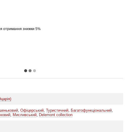
я отримання знижки 5%
йцарія)
шеньковий
,
Офіцерський
,
Туристичний
,
Багатофункціональний
,
ьковий
,
Мисливський
,
Delemont collection