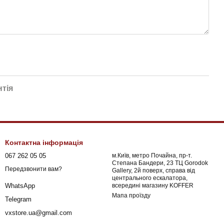
нтія
Контактна інформація
067 262 05 05
м.Київ, метро Почайна, пр-т.
Степана Бандери, 23 ТЦ Gorodok
Передзвонити вам?
Gallery, 2й поверх, справа від
центрального ескалатора,
всередині магазину KOFFER
WhatsApp
Мапа проїзду
Telegram
vxstore.ua@gmail.com