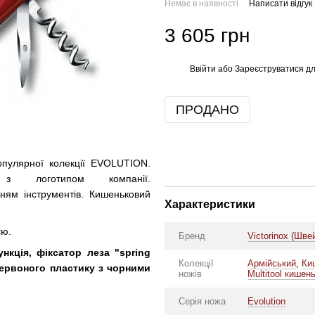
Немає в наявності
Написати відгук
3 605 грн
Ввійти
або
Зареєструватися
дл
%
ПРОДАНО
опулярної колекції EVOLUTION.
 логотипом компанії.
ням інструментів. Кишеньковий
Характеристики
єю.
Бренд
Victorinox (Шве
ункція, фіксатор леза "spring
Колекції
Армійський
,
Ки
 червоного пластику з чорними
ножів
Multitool кишен
Серія ножа
Evolution