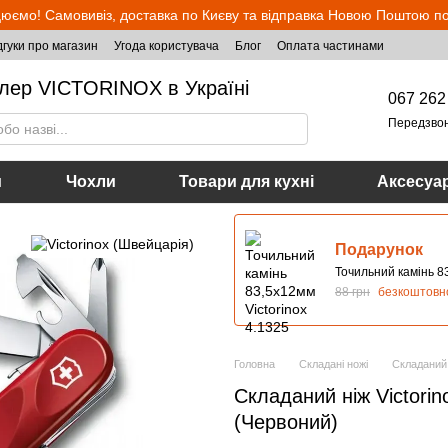
юємо! Самовивіз, доставка по Києву та відправка Новою Поштою по 
дгуки про магазин
Угода користувача
Блог
Оплата частинами
лер VICTORINOX в Україні
067 262
Передзво
и
Чохли
Товари для кухні
Аксесуа
Подарунок
Точильний камінь 83
88 грн
безкоштовн
Головна
Складані ножі
Складаний 
Складаний ніж Victorin
(Червоний)