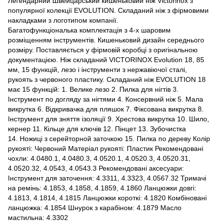
Легендарний Швейцарський кишеньковий ніж Victorinox з
популярної колекції EVOLUTION. Складаний ніж з фірмовими
накладками з логотипом компанії.
Багатофункціональка комплектація з 4-х шаровим
розміщенням інструментів. Кишеньковий дизайн середнього
розміру. Поставляється у фірмовій коробці з оригінальною
документацією. Ніж складаний VICTORINOX Evolution 18, 85
мм, 15 функцій, лезо і інструменти з нержавіючої сталі,
рукоять з червоного пластику. Складаний ніж EVOLUTION 18
має 15 функцій: 1. Велике лезо 2. Пилка для нігтів 3.
Інструмент по догляду за нігтями 4. Консервний ніж 5. Мала
викрутка 6. Відкривачка для пляшок 7. Фіксована викрутка 8.
Інструмент для зняття ізоляції 9. Хрестова викрутка 10. Шило,
кернер 11. Кільце для ключів 12. Пінцет 13. Зубочистка
14. Ножиці з серейторной заточкою 15. Пилка по дереву Колір
рукояті: Червоний Матеріал рукояті: Пластик Рекомендовані
чохли: 4.0480.1, 4.0480.3, 4.0520.1, 4.0520.3, 4.0520.31,
4.0520.32, 4.0543, 4.0543.3 Рекомендовані аксесуари:
Інструмент для заточення: 4.3311, 4.3323, 4.0567.32 Тримачі
на ремінь: 4.1853, 4.1858, 4.1859, 4.1860 Ланцюжки довгі:
4.1813, 4.1814, 4.1815 Ланцюжки короткі: 4.1820 Комбіновані
ланцюжка: 4.1854 Шнурок з карабіном: 4.1879 Масло
мастильна: 4.3302