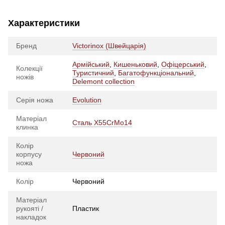
Характеристики
Бренд
Victorinox (Швейцарія)
Армійський
,
Кишеньковий
,
Офіцерський
,
Колекції
Туристичний
,
Багатофункціональний
,
ножів
Delemont collection
Серія ножа
Evolution
Матеріал
Сталь X55CrMo14
клинка
Колір
корпусу
Червоний
ножа
Колір
Червоний
Матеріал
рукояті /
Пластик
накладок