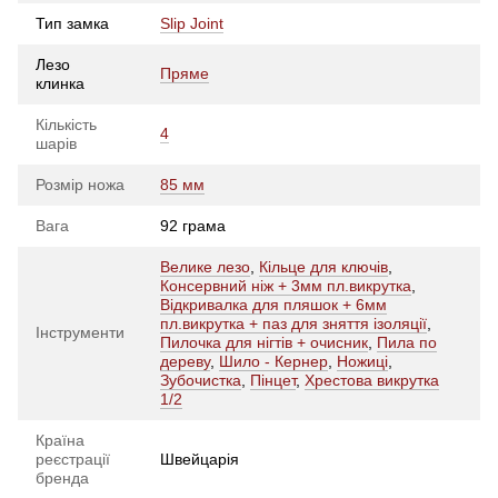
Тип замка
Slip Joint
Лезо
Пряме
клинка
Кількість
4
шарів
Розмір ножа
85 мм
Вага
92 грама
Велике лезо
,
Кільце для ключів
,
Консервний ніж + 3мм пл.викрутка
,
Відкривалка для пляшок + 6мм
пл.викрутка + паз для зняття ізоляції
,
Інструменти
Пилочка для нігтів + очисник
,
Пила по
дереву
,
Шило - Кернер
,
Ножиці
,
Зубочистка
,
Пінцет
,
Хрестова викрутка
1/2
Країна
реєстрації
Швейцарія
бренда