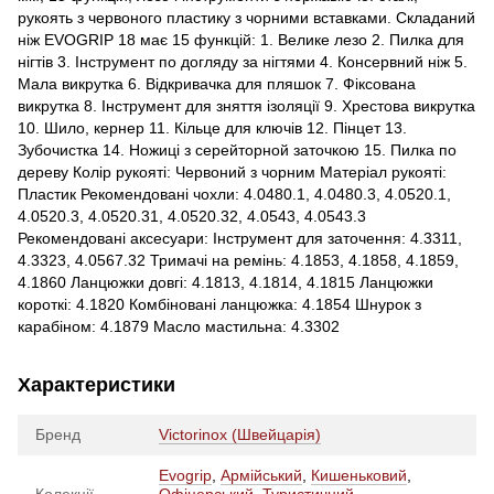
рукоять з червоного пластику з чорними вставками. Складаний
ніж EVOGRIP 18 має 15 функцій: 1. Велике лезо 2. Пилка для
нігтів 3. Інструмент по догляду за нігтями 4. Консервний ніж 5.
Мала викрутка 6. Відкривачка для пляшок 7. Фіксована
викрутка 8. Інструмент для зняття ізоляції 9. Хрестова викрутка
10. Шило, кернер 11. Кільце для ключів 12. Пінцет 13.
Зубочистка 14. Ножиці з серейторной заточкою 15. Пилка по
дереву Колір рукояті: Червоний з чорним Матеріал рукояті:
Пластик Рекомендовані чохли: 4.0480.1, 4.0480.3, 4.0520.1,
4.0520.3, 4.0520.31, 4.0520.32, 4.0543, 4.0543.3
Рекомендовані аксесуари: Інструмент для заточення: 4.3311,
4.3323, 4.0567.32 Тримачі на ремінь: 4.1853, 4.1858, 4.1859,
4.1860 Ланцюжки довгі: 4.1813, 4.1814, 4.1815 Ланцюжки
короткі: 4.1820 Комбіновані ланцюжка: 4.1854 Шнурок з
карабіном: 4.1879 Масло мастильна: 4.3302
Характеристики
Бренд
Victorinox (Швейцарія)
Evogrip
,
Армійський
,
Кишеньковий
,
Колекції
Офіцерський
,
Туристичний
,