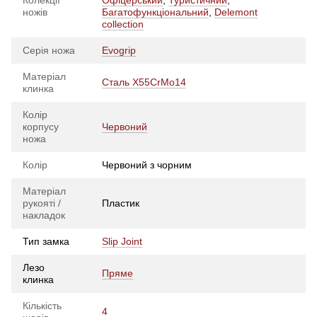
ножів
Багатофункціональний
,
Delemont
collection
Серія ножа
Evogrip
Матеріал
Сталь X55CrMo14
клинка
Колір
корпусу
Червоний
ножа
Колір
Червоний з чорним
Матеріал
рукояті /
Пластик
накладок
Тип замка
Slip Joint
Лезо
Пряме
клинка
Кількість
4