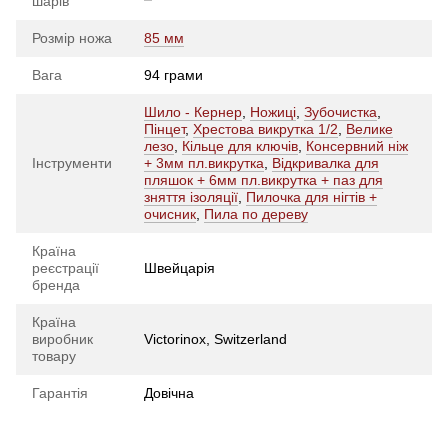
шарів
Розмір ножа
85 мм
Вага
94 грами
Шило - Кернер
,
Ножиці
,
Зубочистка
,
Пінцет
,
Хрестова викрутка 1/2
,
Велике
лезо
,
Кільце для ключів
,
Консервний ніж
Інструменти
+ 3мм пл.викрутка
,
Відкривалка для
пляшок + 6мм пл.викрутка + паз для
зняття ізоляції
,
Пилочка для нігтів +
очисник
,
Пила по дереву
Країна
реєстрації
Швейцарія
бренда
Країна
виробник
Victorinox, Switzerland
товару
Гарантія
Довічна