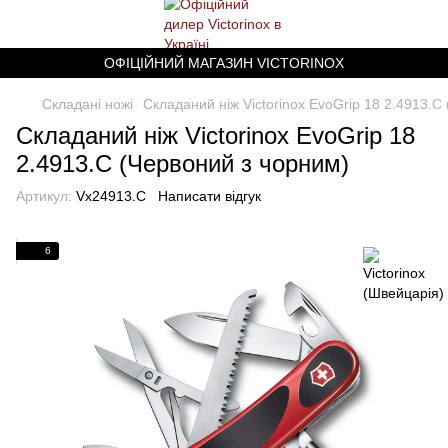
ОФІЦІЙНИЙ МАГАЗИН VICTORINOX
Складані ножі
Складаний ніж Victorinox EvoGrip 18 2.4913.C
Складаний ніж Victorinox EvoGrip 18
2.4913.C (Червоний з чорним)
Артикул:
Vx24913.C
Написати відгук
6