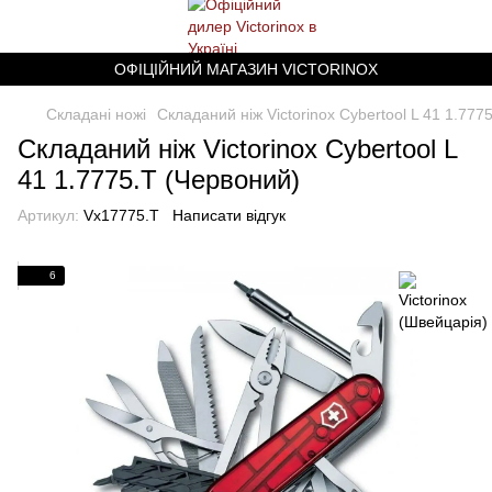
ОФІЦІЙНИЙ МАГАЗИН VICTORINOX
Складані ножі
Складаний ніж Victorinox Cybertool L 41 1.777
Складаний ніж Victorinox Cybertool L
41 1.7775.T (Червоний)
Артикул:
Vx17775.T
Написати відгук
6