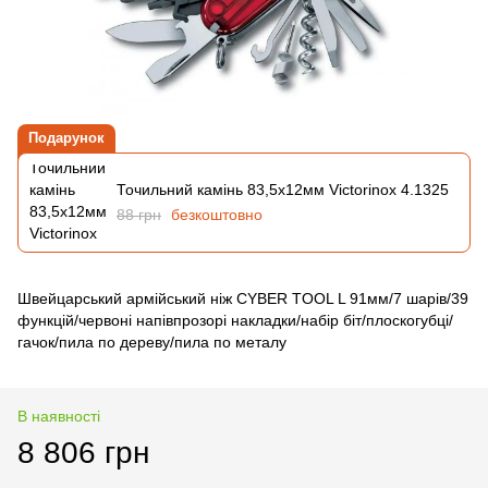
Подарунок
Точильний камінь 83,5х12мм Victorinox 4.1325
88 грн
безкоштовно
Швейцарський армійський ніж CYBER TOOL L 91мм/7 шарів/39
функцій/червоні напівпрозорі накладки/набір біт/плоскогубці/
гачок/пила по дереву/пила по металу
В наявності
8 806 грн