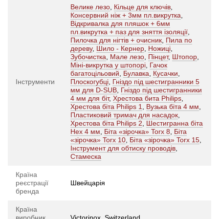
Велике лезо
,
Кільце для ключів
,
Консервний ніж + 3мм пл.викрутка
,
Відкривалка для пляшок + 6мм
пл.викрутка + паз для зняття ізоляції
,
Пилочка для нігтів + очисник
,
Пила по
дереву
,
Шило - Кернер
,
Ножиці
,
Зубочистка
,
Мале лезо
,
Пінцет
,
Штопор
,
Міні-викрутка у штопорі
,
Гачок
багатоцільовий
,
Булавка
,
Кусачки
,
Інструменти
Плоскогубці
,
Гніздо під шестигранники 5
мм для D-SUB
,
Гніздо під шестигранники
4 мм для біт
,
Хрестова бита Philips
,
Хрестова біта Philips 1
,
Вузька біта 4 мм
,
Пластиковий тримач для насадок
,
Хрестова біта Philips 2
,
Шестигранна біта
Hex 4 мм
,
Біта «зірочка» Torx 8
,
Біта
«зірочка» Torx 10
,
Біта «зірочка» Torx 15
,
Інструмент для обтиску проводів
,
Стамеска
Країна
реєстрації
Швейцарія
бренда
Країна
виробник
Victorinox, Switzerland