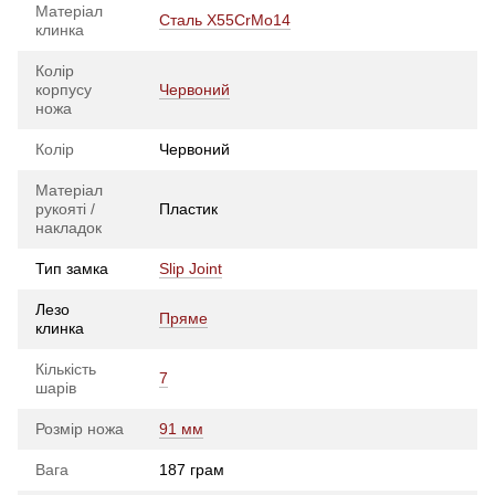
Матеріал
Сталь X55CrMo14
клинка
Колір
корпусу
Червоний
ножа
Колір
Червоний
Матеріал
рукояті /
Пластик
накладок
Тип замка
Slip Joint
Лезо
Пряме
клинка
Кількість
7
шарів
Розмір ножа
91 мм
Вага
187 грам