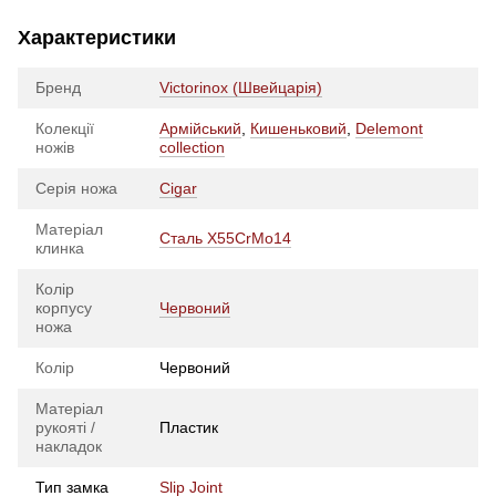
Характеристики
Бренд
Victorinox (Швейцарія)
Колекції
Армійський
,
Кишеньковий
,
Delemont
ножів
collection
Серія ножа
Cigar
Матеріал
Сталь X55CrMo14
клинка
Колір
корпусу
Червоний
ножа
Колір
Червоний
Матеріал
рукояті /
Пластик
накладок
Тип замка
Slip Joint