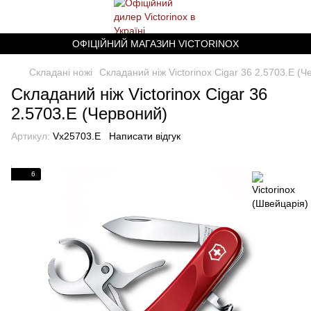
ОФІЦІЙНИЙ МАГАЗИН VICTORINOX
Складані ножі
Складаний ніж Victorinox Cigar 36 2.5703.E (Ч
Складаний ніж Victorinox Cigar 36
2.5703.E (Червоний)
Артикул:
Vx25703.E
Написати відгук
6