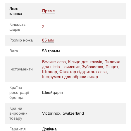
Лезо
Пряме
клинка
Кількість
2
шарів
Розмір ножа
85 мм
Вага
58 грамм
Велике лезо
,
Кільце для ключів
,
Пилочка
для нігтів + очисник
,
Зубочистка
,
Пінцет
,
Інструменти
Штопор
,
Фіксатор відкритого леза
,
Інструмент для обрізки сигар
Країна
реєстрації
Швейцарія
бренда
Країна
виробник
Victorinox, Switzerland
товару
Гарантія
Довічна