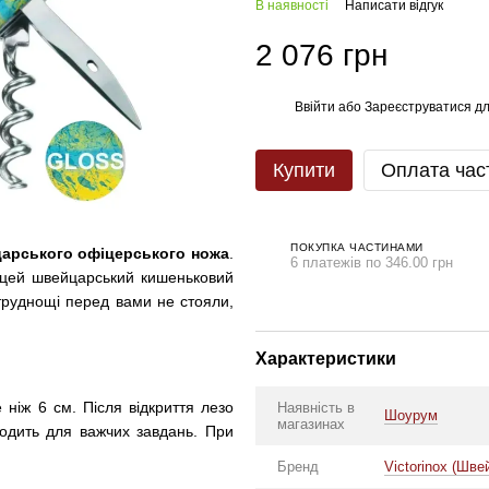
В наявності
Написати відгук
2 076 грн
Ввійти
або
Зареєструватися
дл
%
Купити
Оплата час
ПОКУПКА ЧАСТИНАМИ
арського офіцерського ножа
.
6 платежів по 346.00 грн
ь цей швейцарський кишеньковий
 труднощі перед вами не стояли,
Характеристики
 ніж 6 см. Після відкриття лезо
Наявність в
Шоурум
магазинах
ходить для важчих завдань. При
Бренд
Victorinox (Шве