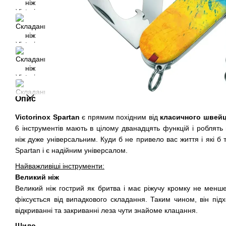
Опис
Victorinox Spartan
є прямим похідним від
класичного швейц
6 інструментів мають в цілому дванадцять функцій і роблят
ніж дуже універсальним. Куди б не привело вас життя і які б
Spartan і є надійним універсалом.
Найважливіші інструменти:
Великий ніж
Великий ніж гострий як бритва і має ріжучу кромку не менше
фіксується від випадкового складання. Таким чином, він під
відкриванні та закриванні леза чути знайоме клацання.
Шило