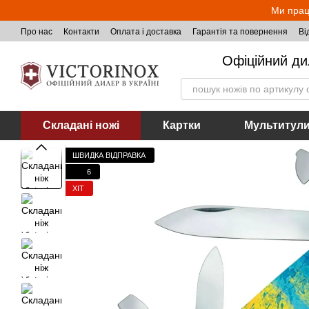
Перейти до основного контенту
Ми прац
Про нас
Контакти
Оплата і доставка
Гарантія та повернення
Ві
Офіційний ди
Складані ножі
Картки
Мультитул
ШВИДКА ВІДПРАВКА
6
ХІТ