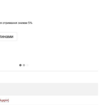
я отримання знижки 5%
тинами
йцарія)