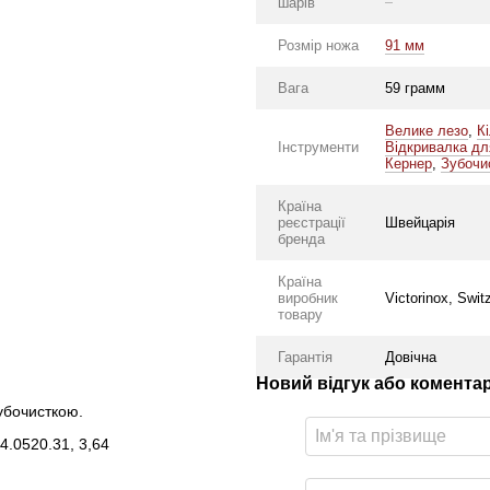
шарів
Розмір ножа
91 мм
Вага
59 грамм
Велике лезо
,
К
Інструменти
Відкривалка дл
Кернер
,
Зубочи
Країна
реєстрації
Швейцарія
бренда
Країна
виробник
Victorinox, Swit
товару
Гарантія
Довічна
Новий відгук або комента
убочисткою.
 4.0520.31, 3,64