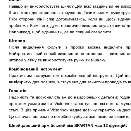
Навіщо ви використовуєте шило? Для всіх завдань ви не викор
Шило має одностороннє заточування. Таким чином, дуже зручн
Якої сторони лінії слід дотримуватись, коли ви щось відзн
проблема. Крім того, дуже практично використовувати шило д
Наприклад, щоб відзначити, де ви повинні свердлити.
Штопор
Після видалення фольги з пробки можна видалити пр
Найкреативніший спосіб використання штопора — використову
штопор у стіну та використовуйте ручку як вішалку.
Комбінований інструмент
Практичним інструментом є комбінований інструмент. Цей ін
як відкритку для пляшок, інструмент для зачистки проводів та в
Гарантія
Надійність та досконалість аж до найдрібніших деталей: годин
протягом усього життя. Victorinox гарантує, що всі ножі та мул
сталі. З цієї причини Victorinox надає довічну гарантію на де
Це означає, що вам не потрібно турбуватися, якщо ви виявите
Швейцарський армійський ніж SPARTAN має 12 функцій: