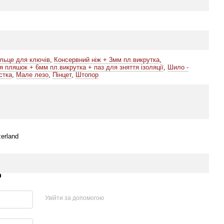
ільце для ключів
,
Консервний ніж + 3мм пл.викрутка
,
я пляшок + 6мм пл.викрутка + паз для зняття ізоляції
,
Шило -
стка
,
Мале лезо
,
Пінцет
,
Штопор
zerland
р
Увійти за допомогою