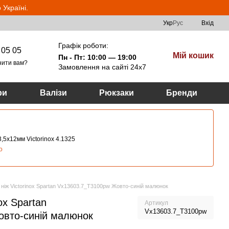
Україні.
Укр
Рус
Вхід
Графік роботи:
 05 05
Мій кошик
Пн - Пт: 10:00 — 19:00
нити вам?
Замовлення на сайті 24х7
ри
Валізи
Рюкзаки
Бренди
,5х12мм Victorinox 4.1325
о
ніж Victorinox Spartan Vx13603.7_T3100pw Жовто-синій малюнок
ox Spartan
Артикул
Vx13603.7_T3100pw
овто-синій малюнок