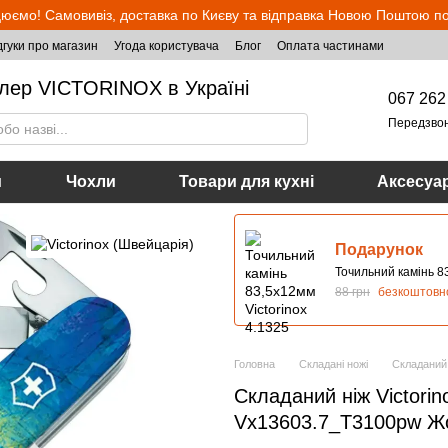
юємо! Самовивіз, доставка по Києву та відправка Новою Поштою по 
дгуки про магазин
Угода користувача
Блог
Оплата частинами
лер VICTORINOX в Україні
067 262
Передзво
и
Чохли
Товари для кухні
Аксесуа
Подарунок
Точильний камінь 83
88 грн
безкоштовн
Головна
Складані ножі
Складаний 
Складаний ніж Victorin
Vx13603.7_T3100pw Ж