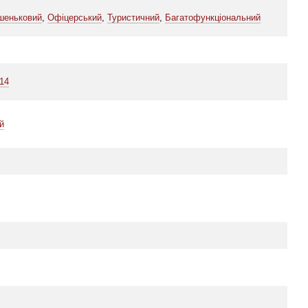
шеньковий
,
Офіцерський
,
Туристичний
,
Багатофункціональний
14
й