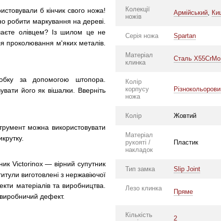
Колекції
истовували б кінчик свого ножа!
Армійський
,
Ки
ножів
о робити маркування на дереві.
ачаєте олівцем? Із шилом це не
Серія ножа
Spartan
ля проколювання м'яких металів.
Матеріал
Сталь X55CrMo
клинка
обку за допомогою штопора.
Колір
корпусу
Різнокольорови
вати його як вішалки. Вверніть
ножа
Колір
Жовтий
струмент можна використовувати
Матеріал
икрутку.
рукояті /
Пластик
накладок
ник Victorinox — вірний супутник
Тип замка
Slip Joint
ьтитули виготовлені з нержавіючої
фекти матеріалів та виробництва.
Лезо клинка
Пряме
 виробничий дефект.
Кількість
2