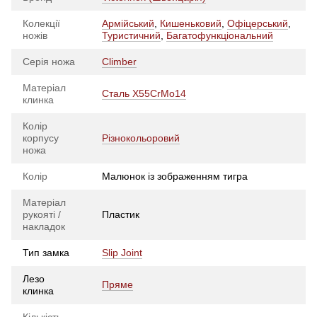
Колекції
Армійський
,
Кишеньковий
,
Офіцерський
,
ножів
Туристичний
,
Багатофункціональний
Серія ножа
Climber
Матеріал
Сталь X55CrMo14
клинка
Колір
корпусу
Різнокольоровий
ножа
Колір
Малюнок із зображенням тигра
Матеріал
рукояті /
Пластик
накладок
Тип замка
Slip Joint
Лезо
Пряме
клинка
Кількість