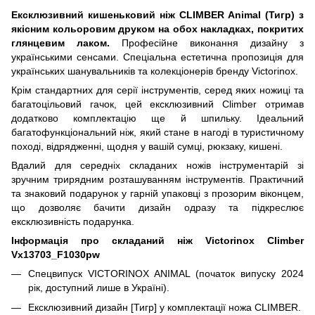
Ексклюзивний кишеньковий ніж CLIMBER Animal (Тигр) з
якісним кольоровим друком на обох накладках, покритих
глянцевим лаком.
Професійне виконання дизайну з
українськими сенсами. Спеціальна естетична пропозиція для
українських шанувальників та колекціонерів бренду Victorinox.
Крім стандартних для серії інструментів, серед яких ножиці та
багатоцільовий гачок, цей ексклюзивний Climber отримав
додатково комплектацію ще й шпильку. Ідеальний
багатофункціональний ніж, який стане в нагоді в туристичному
поході, відрядженні, щодня у вашій сумці, рюкзаку, кишені.
Вдалий для середніх складаних ножів інструментарій зі
зручним трирядним розташуванням інструментів. Практичний
та знаковий подарунок у гарній упаковці з прозорим віконцем,
що дозволяє бачити дизайн одразу та підкреслює
ексклюзивність подарунка.
Інформація про складаний ніж Victorinox Climber
Vx13703_F1030pw
Спецвипуск VICTORINOX ANIMAL (початок випуску 2024
рік, доступний лише в Україні).
Ексклюзивний дизайн [Тигр] у комплектації ножа CLIMBER.