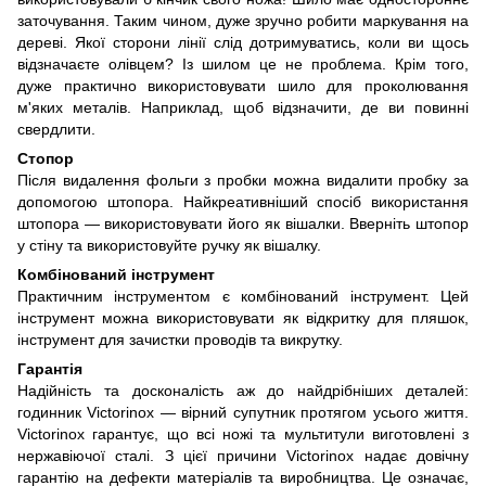
заточування. Таким чином, дуже зручно робити маркування на
дереві. Якої сторони лінії слід дотримуватись, коли ви щось
відзначаєте олівцем? Із шилом це не проблема. Крім того,
дуже практично використовувати шило для проколювання
м'яких металів. Наприклад, щоб відзначити, де ви повинні
свердлити.
Стопор
Після видалення фольги з пробки можна видалити пробку за
допомогою штопора. Найкреативніший спосіб використання
штопора — використовувати його як вішалки. Вверніть штопор
у стіну та використовуйте ручку як вішалку.
Комбінований інструмент
Практичним інструментом є комбінований інструмент. Цей
інструмент можна використовувати як відкритку для пляшок,
інструмент для зачистки проводів та викрутку.
Гарантія
Надійність та досконалість аж до найдрібніших деталей:
годинник Victorinox — вірний супутник протягом усього життя.
Victorinox гарантує, що всі ножі та мультитули виготовлені з
нержавіючої сталі. З цієї причини Victorinox надає довічну
гарантію на дефекти матеріалів та виробництва. Це означає,