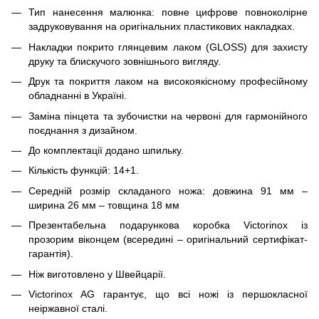
Тип нанесення малюнка: повне цифрове повноколірне
задруковування на оригінальних пластикових накладках.
Накладки покрито глянцевим лаком (GLOSS) для захисту
друку та блискучого зовнішнього вигляду.
Друк та покриття лаком на високоякісному професійному
обладнанні в Україні.
Заміна пінцета та зубочистки на червоні для гармонійного
поєднання з дизайном.
До комплектації додано шпильку.
Кількість функцій: 14+1.
Середній розмір складаного ножа: довжина 91 мм –
ширина 26 мм – товщина 18 мм
Презентабельна подарункова коробка Victorinox із
прозорим віконцем (всередині – оригінальний сертифікат-
гарантія).
Ніж виготовлено у Швейцарії.
Victorinox AG гарантує, що всі ножі із першокласної
неіржавної сталі.