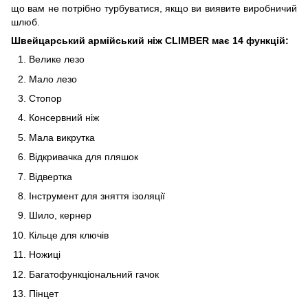
що вам не потрібно турбуватися, якщо ви виявите виробничий
шлюб.
Швейцарський армійський ніж CLIMBER
має 14
функцій:
Велике лезо
Мало лезо
Стопор
Консервний ніж
Мала викрутка
Відкривачка для пляшок
Відвертка
Інструмент для зняття ізоляції
Шило, кернер
Кільце для ключів
Ножиці
Багатофункціональний гачок
Пінцет