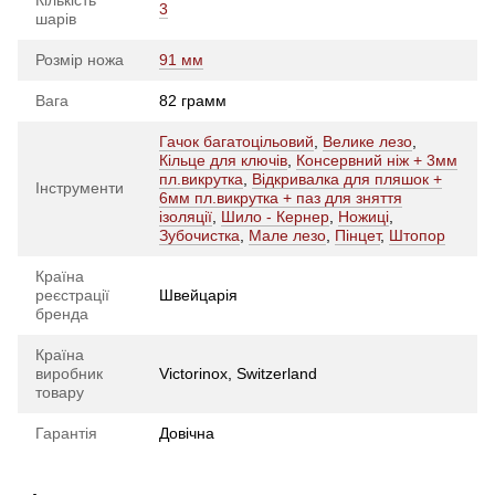
3
шарів
Розмір ножа
91 мм
Вага
82 грамм
Гачок багатоцільовий
,
Велике лезо
,
Кільце для ключів
,
Консервний ніж + 3мм
пл.викрутка
,
Відкривалка для пляшок +
Інструменти
6мм пл.викрутка + паз для зняття
ізоляції
,
Шило - Кернер
,
Ножиці
,
Зубочистка
,
Мале лезо
,
Пінцет
,
Штопор
Країна
реєстрації
Швейцарія
бренда
Країна
виробник
Victorinox, Switzerland
товару
Гарантія
Довічна