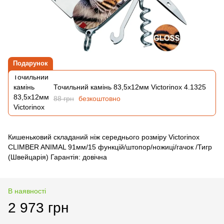
Подарунок
Точильний камінь 83,5х12мм Victorinox 4.1325
88 грн
безкоштовно
Кишеньковий складаний ніж середнього розміру Victorinox
CLIMBER ANIMAL 91мм/15 функцій/штопор/ножиці/гачок /Тигр
(Швейцарія) Гарантія: довічна
В наявності
2 973 грн