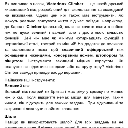
Як випливає з назви,
Victorinox Climber
— це швейцарський
кишеньковий ніж, розроблений для скелелазіння та експедицій
на виживання. Однак цей ніж також має інструменти, які
можуть реально врятувати життя під час поїздки, наприклад,
до Карпат.
Climber
ідеальний, коли ви хочете взяти з собою
ніж не дуже великий і важкий, але з достатньою кількістю
функцій. Цей ніж має як мінімум чотирнадцять функцій з
нержавіючої сталі, гострий та міцний! На додаток до великого
та маленького ножа цей
класичний офіцерський ніж
оснащений ножицями, консервним ножем, штопором та
пінцетом
. Інструменти захищені міцним корпусом. Чи
плануєте ви піднятися сходами або на круту гору? Victorinox
Climber завжди приведе вас до вершини.
Найважливіші інструменти:
Великий ніж
Великий ніж гострий як бритва і має ріжучу кромку не менше
ніж 6 см. Після відкриття немає місця для маневру. Таким
чином, він підходить для важчих завдань. При відкриванні та
закриванні леза чути знайоме клацання.
Шило
Навіщо ви використовуєте шило? Для всіх завдань ви не
використовували б кінчик свого ножа! Шило має одностороннє