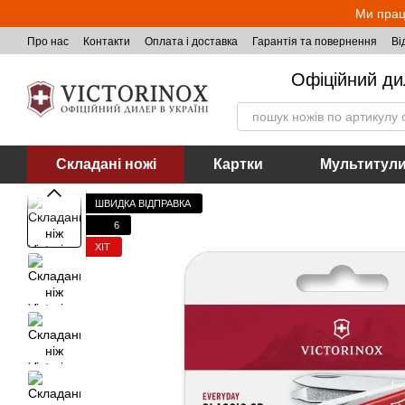
Перейти до основного контенту
Ми прац
Про нас
Контакти
Оплата і доставка
Гарантія та повернення
Ві
Офіційний ди
Складані ножі
Картки
Мультитул
ШВИДКА ВІДПРАВКА
6
ХІТ