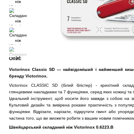
Опис
Victorinox Classic SD — найвідоміший і найменший ки
бренду Victorinox.
Victorinox CLASSIC SD (білий блістер) - крихітний скла
глянцевими накладками та 7 функціями, серед яких ножиці та п
Ідеальний інструмент, щоб носити його завжди з собою на зв'
Культовий дизайн та вивірена роками практичність з попул
функціями. Відрізати, нарізати, підкрутити гвинт або упоряд
частина того, що ви зможете робити з вашим новим помічнико
Швейцарський складаний ніж Victorinox 0.6223.B