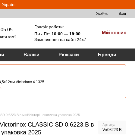
Україні.
Укр
Рус
Вхід
Графік роботи:
 05 05
Мій кошик
Пн - Пт: 10:00 — 19:00
нити вам?
Замовлення на сайті 24х7
ри
Валізи
Рюкзаки
Бренди
,5х12мм Victorinox 4.1325
о
D 0.6223.B в мініблістері - оновлена ​​упаковка 2025
Victorinox CLASSIC SD 0.6223.B в
Артикул
Vx06223.B
 ​​упаковка 2025