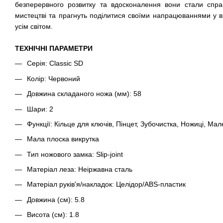
безперервного розвитку та вдосконалення вони стали спр
мистецтві та прагнуть поділитися своїми напрацюваннями у ви
усім світом.
ТЕХНІЧНІ ПАРАМЕТРИ
Серія: Classic SD
Колір: Червоний
Довжина складаного ножа (мм): 58
Шари: 2
Функції: Кільце для ключів, Пінцет, Зубочистка, Ножиці, Мале
Мала плоска викрутка
Тип ножового замка: Slip-joint
Матеріал леза: Неіржавна сталь
Матеріал руків'я/накладок: Целідор/ABS-пластик
Довжина (cм): 5.8
Висота (см): 1.8