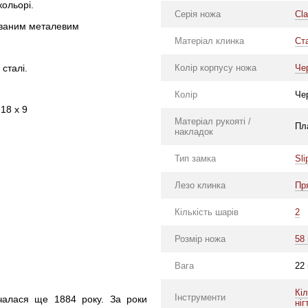
кольорі.
Серія ножа
Cl
дованим металевим
Матеріал клинка
Ст
сталі.
Колір корпусу ножа
Че
Колір
Че
18 х 9
Матеріал рукояті /
Пл
накладок
Тип замка
Sli
Лезо клинка
Пр
Кількість шарів
2
Розмір ножа
58
Вага
22
Кі
Інструменти
почалася ще 1884 року. За роки
ніг