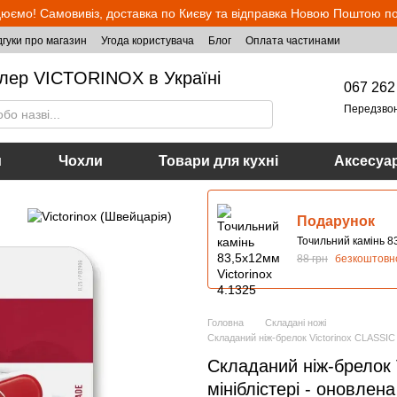
юємо! Самовивіз, доставка по Києву та відправка Новою Поштою по 
дгуки про магазин
Угода користувача
Блог
Оплата частинами
лер VICTORINOX в Україні
067 262
Передзво
и
Чохли
Товари для кухні
Аксесуа
Подарунок
Точильний камінь 83
88 грн
безкоштовн
Головна
Складані ножі
Складаний ніж-брелок Victorinox CLASSIC S
Складаний ніж-брелок 
мініблістері - оновлена