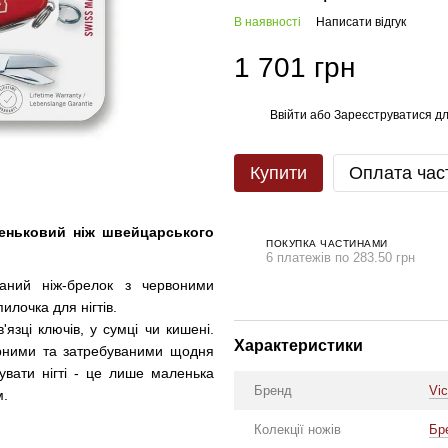
В наявності
Написати відгук
1 701 грн
Ввійти
або
Зареєструватися
дл
%
Купити
Оплата час
шеньковий ніж швейцарського
ПОКУПКА ЧАСТИНАМИ
6 платежів по 283.50 грн
даний ніж-брелок з червоними
илочка для нігтів.
язці ключів, у сумці чи кишені.
Характеристики
ярними та затребуваними щодня
кувати нігті - це лише маленька
Бренд
Vic
м.
Колекції ножів
Бр