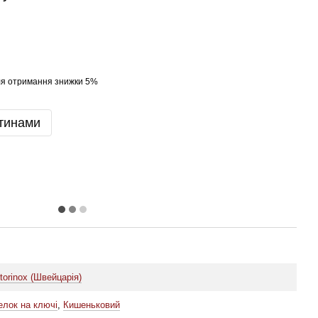
я отримання знижки 5%
тинами
torinox (Швейцарія)
елок на ключі
,
Кишеньковий