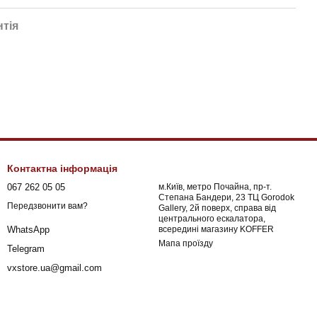
нтія
Контактна інформація
067 262 05 05
м.Київ, метро Почайна, пр-т.
Степана Бандери, 23 ТЦ Gorodok
Передзвонити вам?
Gallery, 2й поверх, справа від
центрального ескалатора,
всередині магазину KOFFER
WhatsApp
Мапа проїзду
Telegram
vxstore.ua@gmail.com