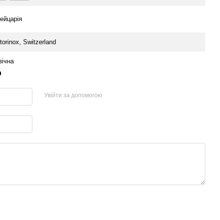
ейцарія
torinox, Switzerland
вічна
р
Увійти за допомогою