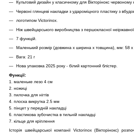
Культовий дизайн у класичному для Вікторінокс червоному 
Червоні глянцеві накладки з удароміцного пластику з вбу
логотипом Victorinox.
Ніж швейцарського виробництва з першокласної неіржавної 
7 функцій.
Маленький розмір (довжина х ширина х товщина), мм: 58 х 
Вага: 21 г
Нова упаковка 2025 року - білий картонний блістер.
Функції:
1. маленьке лезо 4 см
2. ножиці
3. пилочка для нігтів
4. плоска викрутка 2.5 мм
5. пінцет у передній накладці
6. пластикова зубочистка в тильній накладці
7. кільце для кріплення
Історія швейцарської компанії Victorinox (Вікторінокс) роз