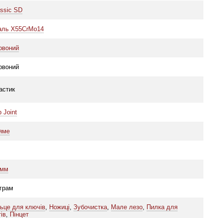
assic SD
аль X55CrMo14
рвоний
рвоний
астик
p Joint
яме
 мм
 грам
льце для ключів
,
Ножиці
,
Зубочистка
,
Мале лезо
,
Пилка для
тів
,
Пінцет