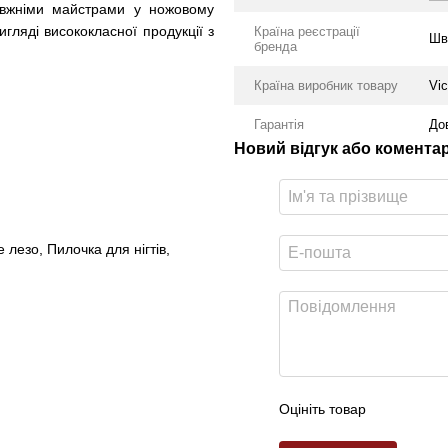
авжніми майстрами у ножовому
гляді висококласної продукції з
Країна реєстрації
Шв
бренда
Країна виробник товару
Vic
Гарантія
До
Новий відгук або комента
 лезо, Пилочка для нігтів,
Оцініть товар