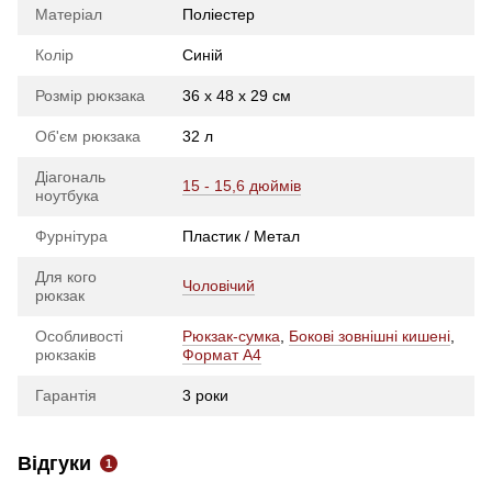
Матеріал
Поліестер
Колір
Синій
Розмір рюкзака
36 x 48 x 29 см
Об'єм рюкзака
32 л
Діагональ
15 - 15,6 дюймів
ноутбука
Фурнітура
Пластик / Метал
Для кого
Чоловічий
рюкзак
Особливості
Рюкзак-сумка
,
Бокові зовнішні кишені
,
рюкзаків
Формат A4
Гарантія
3 роки
Відгуки
1