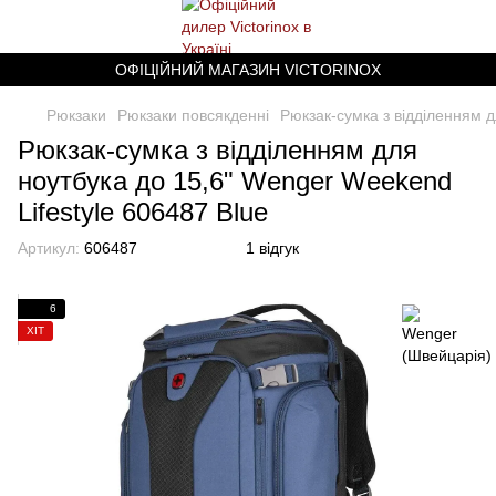
ОФІЦІЙНИЙ МАГАЗИН VICTORINOX
Рюкзаки
Рюкзаки повсякденні
Рюкзак-сумка з відділенням д
Рюкзак-сумка з відділенням для
ноутбука до 15,6" Wenger Weekend
Lifestyle 606487 Blue
Артикул:
606487
1 відгук
6
ХІТ