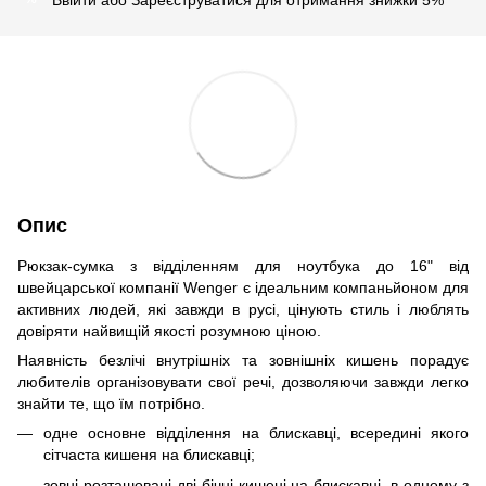
Опис
Рюкзак-сумка з відділенням для ноутбука до 16" від
швейцарської компанії Wenger є ідеальним компаньйоном для
активних людей, які завжди в русі, цінують стиль і люблять
довіряти найвищій якості розумною ціною.
Наявність безлічі внутрішніх та зовнішніх кишень порадує
любителів організовувати свої речі, дозволяючи завжди легко
знайти те, що їм потрібно.
одне основне відділення на блискавці, всередині якого
сітчаста кишеня на блискавці;
зовні розташовані дві бічні кишені на блискавці, в одному з