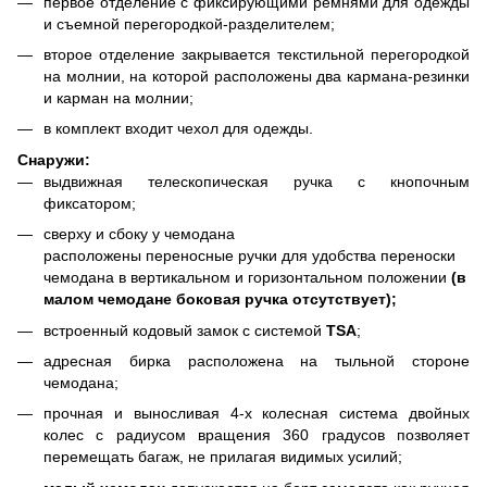
первое отделение с фиксирующими ремнями для одежды
и съемной перегородкой-разделителем;
второе отделение закрывается текстильной перегородкой
на молнии, на которой расположены два кармана-резинки
и карман на молнии;
в комплект входит чехол для одежды.
Снаружи:
выдвижная телескопическая ручка с кнопочным
фиксатором;
сверху и сбоку у чемодана
расположены переносные ручки для удобства переноски
чемодана в вертикальном и горизонтальном положении
(в
малом чемодане боковая ручка отсутствует);
встроенный кодовый замок с системой
TSA
;
адресная бирка расположена на тыльной стороне
чемодана;
прочная и выносливая 4-х колесная система двойных
колес с радиусом вращения 360 градусов позволяет
перемещать багаж, не прилагая видимых усилий;