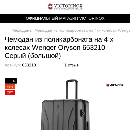
ОФИЦИАЛЬНЫЙ МАГАЗИН VICTORINOX
Чемоданы
Чемодан из поликарбоната на 4-х колесах Weng
Чемодан из поликарбоната на 4-х
колесах Wenger Oryson 653210
Серый (большой)
Артикул:
653210
1 отзыв
6
−5%
ХИТ