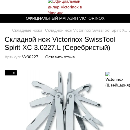
ОФИЦИАЛЬНЫЙ МАГАЗИН VICTORINOX
Складные ножи
Складной нож Victorinox SwissTool Spirit XC
Складной нож Victorinox SwissTool
Spirit XC 3.0227.L (Серебристый)
Артикул:
Vx30227.L
Оставить отзыв
6