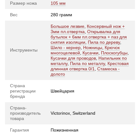
Размер ножа
105 мм
Вес
280 грамм
Большое лезвие
,
Консервный нож +
3мм пл.отвертка
,
Открывалка для
бутылок + 6мм пл.отвертка + паз для
снятия изоляции
,
Пила по дереву
,
Шило - кернер
,
Ножницы
,
Крючок
Инструменты
многоцелевой
,
Кусачки
,
Плоскогубцы
,
Кусачки для проводов
,
Напильник по
металлу
,
Пила по металлу
,
Крестовая
длинная отвертка 0/1
,
Стамеска -
долото
Страна
регистрации
Швейцария
бренда
Страна-
производитель
Victorinox, Switzerland
товара
Гарантия
Пожизненная