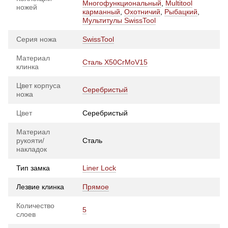
Многофункциональный
,
Multitool
ножей
карманный
,
Охотничий
,
Рыбацкий
,
Мультитулы SwissTool
Серия ножа
SwissTool
Материал
Сталь X50CrMoV15
клинка
Цвет корпуса
Серебристый
ножа
Цвет
Серебристый
Материал
рукояти/
Сталь
накладок
Тип замка
Liner Lock
Лезвие клинка
Прямое
Количество
5
слоев