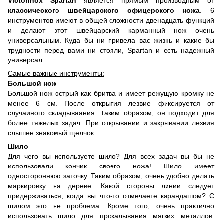
Victorinox Spartan
является прямым производным от
классического швейцарского офицерского ножа
. 6
инструментов имеют в общей сложности двенадцать функций
и делают этот швейцарский карманный нож очень
универсальным. Куда бы ни привела вас жизнь и какие бы
трудности перед вами ни стояли, Spartan и есть надежный
универсал.
Самые важные инструменты:
Большой нож
Большой нож острый как бритва и имеет режущую кромку не
менее 6 см. После открытия лезвие фиксируется от
случайного складываания. Таким образом, он подходит для
более тяжелых задач. При открывании и закрывании лезвия
слышен знакомый щелчок.
Шило
Для чего вы используете шило? Для всех задач вы бы не
использовали кончик своего ножа! Шило имеет
одностороннюю заточку. Таким образом, очень удобно делать
маркировку на дереве. Какой стороны линии следует
придерживаться, когда вы что-то отмечаете карандашом? С
шилом это не проблема. Кроме того, очень практично
использовать шило для прокалывания мягких металлов.