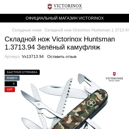
ОФИЦИАЛЬНЫЙ МАГАЗИН VICTORINOX
Складные ножи
Складной нож Victorinox Huntsman 1.3713.
Складной нож Victorinox Huntsman
1.3713.94 Зелёный камуфляж
Артикул:
Vx13713.94
Оставить отзыв
БЫСТРАЯ ОТПРАВКА
ВИДЕО
6
ХИТ