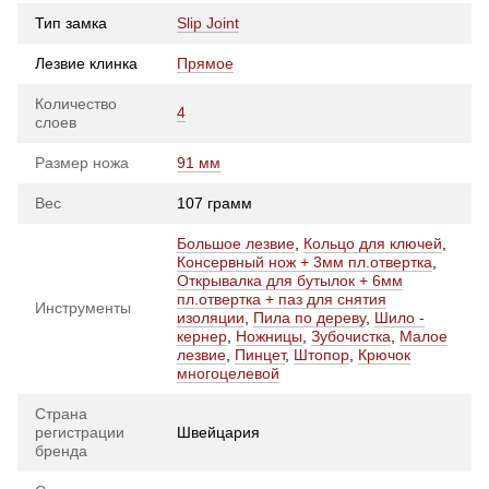
Тип замка
Slip Joint
Лезвие клинка
Прямое
Количество
4
слоев
Размер ножа
91 мм
Вес
107 грамм
Большое лезвие
,
Кольцо для ключей
,
Консервный нож + 3мм пл.отвертка
,
Открывалка для бутылок + 6мм
пл.отвертка + паз для снятия
Инструменты
изоляции
,
Пила по дереву
,
Шило -
кернер
,
Ножницы
,
Зубочистка
,
Малое
лезвие
,
Пинцет
,
Штопор
,
Крючок
многоцелевой
Страна
регистрации
Швейцария
бренда