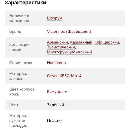
Характеристики
Наличие в
Шоурум
магазинах
Бренд
Victorinox (Швейцария)
Армейский
,
Карманный
,
Офицерский
,
Коллекции
Туристический
,
ножей
Многофункциональный
Серия ножа
Huntsman
Материал
Сталь X55CrMo14
клинка
Цвет корпуса
Камуфляж
ножа
Цвет
Зелёный
Материал
рукояти/
Пластик
накладок