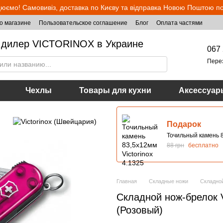
юємо! Самовивіз, доставка по Києву та відправка Новою Поштою по 
о магазине
Пользовательское соглашение
Блог
Оплата частями
дилер VICTORINOX в Украине
067 
Пере
Чехлы
Товары для кухни
Аксессуар
Подарок
Точильный камень 8
88 грн
бесплатно
Главная
Складные ножи
Складной
Складной нож-брелок Vi
(Розовый)