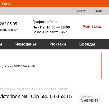
Україні.
Укр
Рус
Вход
График работы:
262 05 05
Мой заказ
Пн - Пт: 10:00 — 19:00
звонить вам?
Заказы на сайте 24х7
ы
Чемоданы
Рюкзаки
Бренды
3,5х12мм Victorinox 4.1325
 нож-брелок Victorinox Nail Clip 580 0.6463.T5 (Розовый)
ctorinox Nail Clip 580 0.6463.T5
Артикул
Vx06463.T5