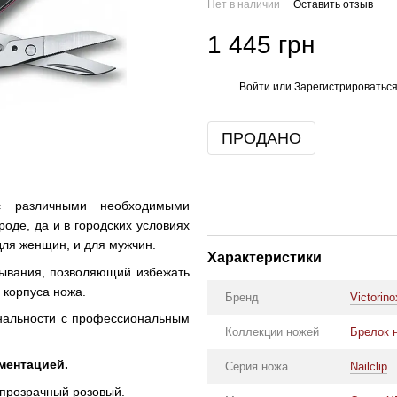
Нет в наличии
Оставить отзыв
1 445 грн
Войти
или
Зарегистрироватьс
%
ПРОДАНО
с различными необходимыми
роде, да и в городских условиях
для женщин, и для мужчин.
Характеристики
рывания, позволяющий избежать
из корпуса ножа.
Бренд
Victorin
нальности с профессиональным
Коллекции ножей
Брелок 
ментацией.
Серия ножа
Nailclip
упрозрачный розовый.