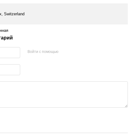
x, Switzerland
нная
тарий
Войти с помощью