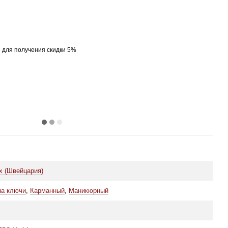
я
для получения скидки 5%
ox (Швейцария)
на ключи
,
Карманный
,
Маникюрный