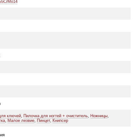
55CrMo14
t
м
для ключей
,
Пилочка для ногтей + очиститель
,
Ножницы
,
тка
,
Малое лезвие
,
Пинцет
,
Книпсер
ия