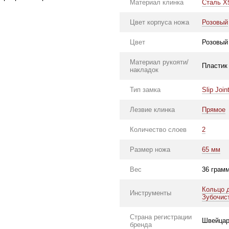
Материал клинка
Сталь X
Цвет корпуса ножа
Розовый
Цвет
Розовый
Материал рукояти/
Пластик
накладок
Тип замка
Slip Join
Лезвие клинка
Прямое
Количество слоев
2
Размер ножа
65 мм
Вес
36 грам
Кольцо 
Инструменты
Зубочис
Страна регистрации
Швейцар
бренда