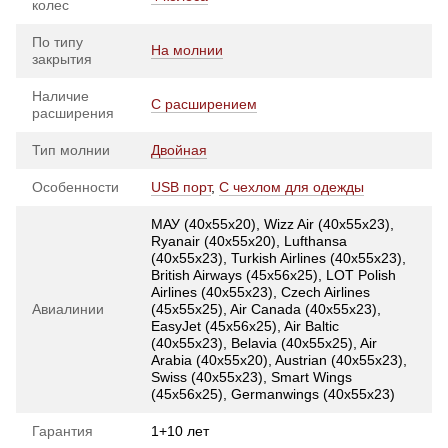
колес
По типу
На молнии
закрытия
Наличие
С расширением
расширения
Тип молнии
Двойная
Особенности
USB порт
,
С чехлом для одежды
МАУ (40х55х20), Wizz Air (40х55х23),
Ryanair (40х55х20), Lufthansa
(40х55х23), Turkish Airlines (40x55x23),
British Airways (45x56x25), LOT Polish
Airlines (40x55x23), Czech Airlines
Авиалинии
(45x55x25), Air Canada (40x55x23),
EasyJet (45х56х25), Air Baltic
(40x55x23), Belavia (40х55х25), Air
Arabia (40х55х20), Austrian (40x55x23),
Swiss (40x55x23), Smart Wings
(45x56x25), Germanwings (40x55x23)
Гарантия
1+10 лет