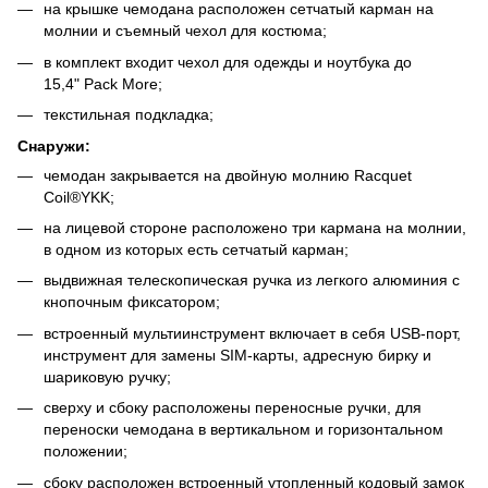
на крышке чемодана расположен сетчатый карман на
молнии и съемный чехол для костюма;
в комплект входит чехол для одежды и ноутбука до
15,4" Pack More;
текстильная подкладка;
Снаружи:
чемодан закрывается на двойную молнию Racquet
Coil®YKK;
на лицевой стороне расположено три кармана на молнии,
в одном из которых есть сетчатый карман;
выдвижная телескопическая ручка из легкого алюминия с
кнопочным фиксатором;
встроенный мультиинструмент включает в себя USB-порт,
инструмент для замены SIM-карты, адресную бирку и
шариковую ручку;
сверху и сбоку расположены переносные ручки, для
переноски чемодана в вертикальном и горизонтальном
положении;
сбоку расположен встроенный утопленный кодовый замок