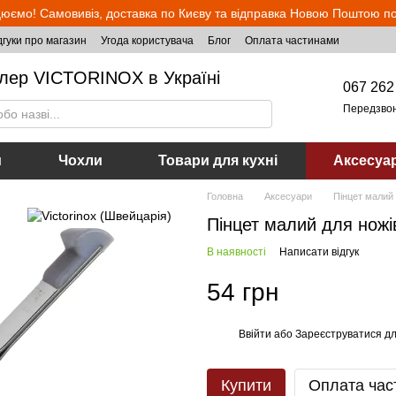
юємо! Самовивіз, доставка по Києву та відправка Новою Поштою по 
дгуки про магазин
Угода користувача
Блог
Оплата частинами
лер VICTORINOX в Україні
067 262
Передзво
и
Чохли
Товари для кухні
Аксесуа
Головна
Аксесуари
Пінцет малий 
Пінцет малий для ножі
В наявності
Написати відгук
54 грн
Ввійти
або
Зареєструватися
дл
%
Купити
Оплата час