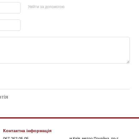
Увійти за допомогою
нтія
Контактна інформація
067 262 05 05
м.Київ, метро Почайна, пр-т.