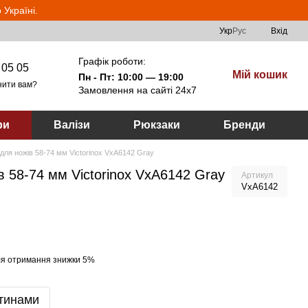
Україні.
Укр
Рус
Вхід
Графік роботи:
 05 05
Мій кошик
Пн - Пт: 10:00 — 19:00
нити вам?
Замовлення на сайті 24х7
ри
Валізи
Рюкзаки
Бренди
для ножів 58-74 мм Victorinox VxA6142 Gray
в 58-74 мм Victorinox VxA6142 Gray
Артикул
VxA6142
я отримання знижки 5%
тинами