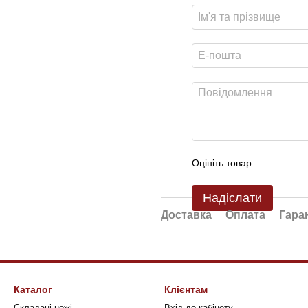
Оцініть товар
Надіслати
Доставка
Оплата
Гара
Каталог
Клієнтам
Складані ножі
Вхід до кабінету