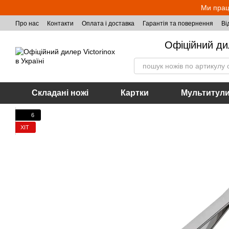
Перейти до основного контенту
Ми прац
Про нас
Контакти
Оплата і доставка
Гарантія та повернення
Ві
Офіційний ди
Складані ножі
Картки
Мультитул
6
ХІТ