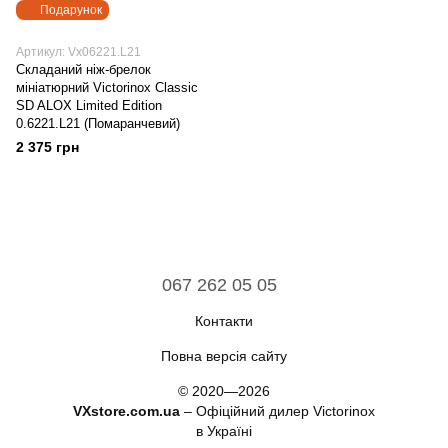
Подарунок
Артикул: Vx06221.L21
Складаний ніж-брелок
мініатюрний Victorinox Classic
SD ALOX Limited Edition
0.6221.L21 (Помаранчевий)
2 375 грн
067 262 05 05
Контакти
Повна версія сайту
© 2020—2026
VXstore.com.ua
– Офіційний дилер Victorinox
в Україні