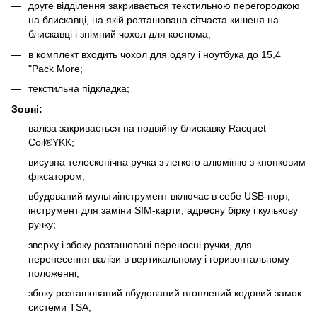
друге відділення закривається текстильною перегородкою
на блискавці, на якій розташована сітчаста кишеня на
блискавці і знімний чохол для костюма;
в комплект входить чохол для одягу і ноутбука до 15,4
"Pack More;
текстильна підкладка;
Зовні:
валіза закривається на подвійну блискавку Racquet
Coil®YKK;
висувна телескопічна ручка з легкого алюмінію з кнопковим
фіксатором;
вбудований мультиінструмент включає в себе USB-порт,
інструмент для заміни SIM-карти, адресну бірку і кулькову
ручку;
зверху і збоку розташовані переносні ручки, для
перенесення валізи в вертикальному і горизонтальному
положенні;
збоку розташований вбудований втоплений кодовий замок
системи TSA;