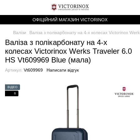
ОФІЦІЙНИЙ МАГАЗИН VICTORINOX
Валізи
Валіза з полікарбонату на 4-х колесах Victorinox Wer
Валіза з полікарбонату на 4-х
колесах Victorinox Werks Traveler 6.0
HS Vt609969 Blue (мала)
Артикул:
Vt609969
Написати відгук
ВІДЕО
6