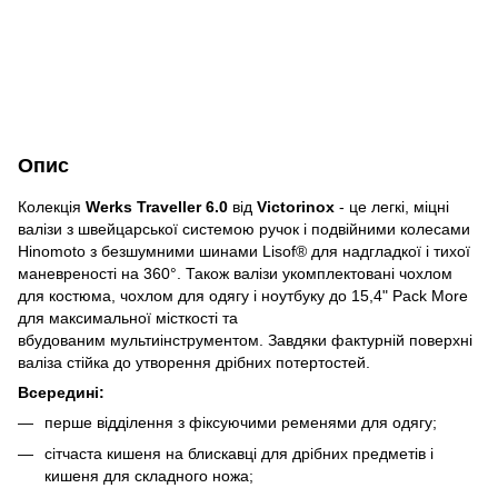
Опис
Колекція
Werks Traveller 6.0
від
Victorinox
- це легкі, міцні
валізи з швейцарської системою ручок і подвійними колесами
Hinomoto з безшумними шинами Lisof® для надгладкої і тихої
маневреності на 360°. Також валізи укомплектовані чохлом
для костюма, чохлом для одягу і ноутбуку до 15,4" Pack More
для максимальної місткості та
вбудованим мультиінструментом. Завдяки фактурній поверхні
валіза стійка до утворення дрібних потертостей.
Всередині:
перше відділення з фіксуючими ременями для одягу;
сітчаста кишеня на блискавці для дрібних предметів і
кишеня для складного ножа;