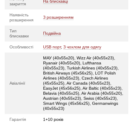
На блискавці
закриття
Наявність
З розширенням
розширення
Тип
Подвійна
блискавки
Особливості
USB порт
,
З чохлом для одягу
МАУ (40х55х20), Wizz Air (40х55х23),
Ryanair (40х55х20), Lufthansa
(40х55х23), Turkish Airlines (40x55x23),
British Airways (45x56x25), LOT Polish
Airlines (40x55x23), Czech Airlines
Авіалінії
(45x55x25), Air Canada (40x55x23),
EasyJet (45х56х25), Air Baltic (40x55x23),
Belavia (40х55х25), Air Arabia (40х55х20),
Austrian (40x55x23), Swiss (40x55x23),
Smart Wings (45x56x25), Germanwings
(40x55x23)
Гарантія
1+10 років