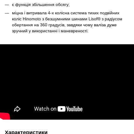
є функція збільшення обсягу;
міцна і витривала 4-х колісна система тихих подвійних
коліс Hinomoto з безшумними шинами Lisof® з радіусом
обертання на 360 градусів, завдяки чому валіза дуже
зручний у використанні і маневреності.
Характеристики