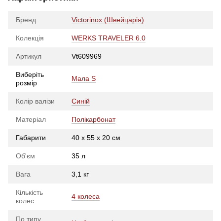
Бренд
Victorinox (Швейцарія)
Колекція
WERKS TRAVELER 6.0
Артикул
Vt609969
Виберіть
Мала S
розмір
Колір валізи
Синій
Матеріал
Полікарбонат
Габарити
40 х 55 х 20 см
Об'єм
35 л
Вага
3,1 кг
Кількість
4 колеса
колес
По типу