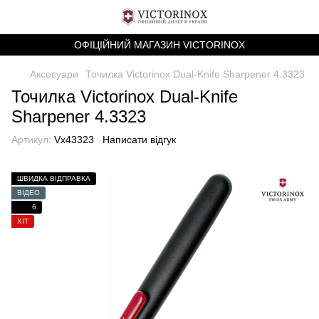
ОФІЦІЙНИЙ МАГАЗИН VICTORINOX
Аксесуари
Точилка Victorinox Dual-Knife Sharpener 4.3323
Точилка Victorinox Dual-Knife
Sharpener 4.3323
Артикул:
Vx43323
Написати відгук
ШВИДКА ВІДПРАВКА
ВІДЕО
6
ХІТ