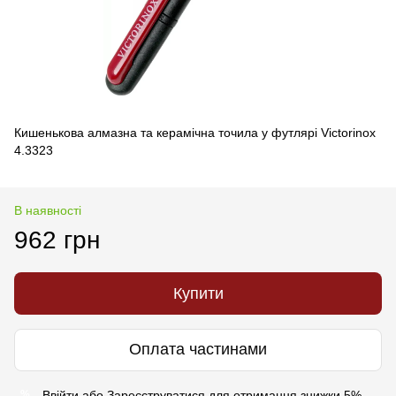
Кишенькова алмазна та керамічна точила у футлярі Victorinox
4.3323
В наявності
962 грн
Купити
Оплата частинами
Ввійти
або
Зареєструватися
для отримання знижки 5%
%