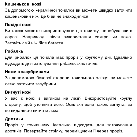
Кишенькові ножі
За допомогою керамічної точилки ви можете швидко заточити
кишеньковий ніж. Де б ви не знаходилися!
Похідні ножі
Ви також можете використовувати цю точилку, перебуваючи в
дорозі. Наприклад, після використання сокири чи ножа.
Заточіть свій ніж біля багаття.
Рибалка
Для рибалок ця точила має проріз у круглому дні. Ідеально
підходить для заточування рибальських гачків.
Ножи з зазубринами
За допомогою бокової сторони точильного олівця ви можете
легко заточити зазубрини.
Вигнуті ножі
У вас є ножі із вигином на лезі? Використовуйте круглу
сторону, щоб уточнити його. Оскільки вона також вигнута, ви
не видаляєте вигин із леза.
Дротики
Проріз у точильнику ідеально підходить для заточування
дротиків. Повертайте стрілку, переміщуючи її через проріз.